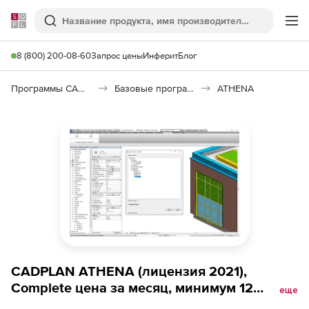
Softline
Поиск
Ме
8 (800) 200-08-60
Запрос цены
Инферит
Блог
Программы САПР и ГИС
Базовые программы
ATHENA
CADPLAN ATHENA (лицензия 2021),
Complete цена за месяц, минимум 12
еще
месяцев, локальная