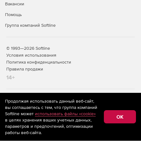
Вакансии
Помощь
Группа компаний Softline
© 1993—2026 Softline
Условия использования
Политика конфиденциальности
Правила продажи
14+
На информационном ресурсе store.softline.ru применяются
Продолжая использовать данный веб-сайт,
рекомендательные технологии
(информационные технологии
вы соглашаетесь с тем, что группа компаний
предоставления информации на основе сбора,
Softline может
использовать файлы «cookie»
систематизации и анализа сведений, относящихся к
OK
в целях хранения ваших учетных данных,
предпочтениям пользователей сети «Интернет»,
находящихся на территории Российской Федерации)
параметров и предпочтений, оптимизации
работы веб-сайта.