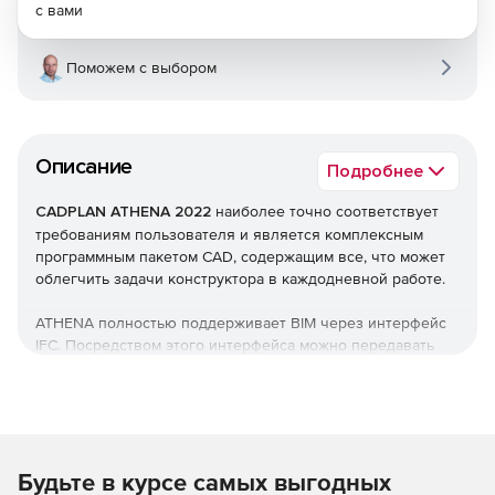
с вами
Поможем с выбором
Описание
Подробнее
CADPLAN ATHENA 2022
наиболее точно соответствует
требованиям пользователя и является комплексным
программным пакетом CAD, содержащим все, что может
облегчить задачи конструктора в каждодневной работе.
ATHENA полностью поддерживает BIM через интерфейс
IFC. Посредством этого интерфейса можно передавать
модели фасадов ATHENA 3D в BIM-программы (например,
Autodesk Revit) и проводить, в том числе, проверку на
пересечение с конструкциями и оборудованием других
разделов.
Основные возможности ATHENA
Будьте в курсе самых выгодных