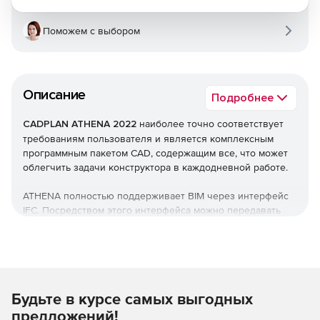
Поможем с выбором
Описание
Подробнее
CADPLAN ATHENA 2022
наиболее точно соответствует
требованиям пользователя и является комплексным
программным пакетом CAD, содержащим все, что может
облегчить задачи конструктора в каждодневной работе.
ATHENA полностью поддерживает BIM через интерфейс
IFC. Посредством этого интерфейса можно передавать
модели фасадов ATHENA 3D в BIM-программы (например,
Autodesk Revit) и проводить, в том числе, проверку на
пересечение с конструкциями и оборудованием других
разделов.
Основные возможности ATHENA
Будьте в курсе самых выгодных
предложений!