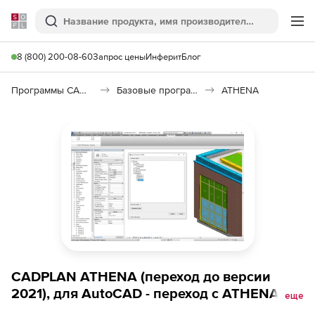
Softline
Поиск
Ме
8 (800) 200-08-60
Запрос цены
Инферит
Блог
Программы САПР и ГИС
Базовые программы
ATHENA
CADPLAN ATHENA (переход до версии
2021), для AutoCAD - переход с ATHENA
еще
2017, сетевая лицензия