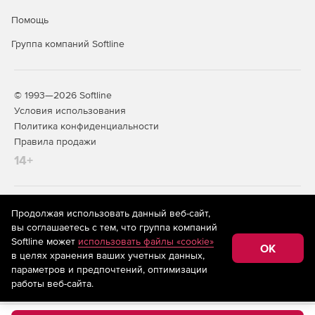
Помощь
Группа компаний Softline
© 1993—2026 Softline
Условия использования
Политика конфиденциальности
Правила продажи
14+
На информационном ресурсе store.softline.ru применяются
Продолжая использовать данный веб-сайт,
рекомендательные технологии
(информационные технологии
вы соглашаетесь с тем, что группа компаний
предоставления информации на основе сбора,
Softline может
использовать файлы «cookie»
систематизации и анализа сведений, относящихся к
OK
в целях хранения ваших учетных данных,
предпочтениям пользователей сети «Интернет»,
находящихся на территории Российской Федерации)
параметров и предпочтений, оптимизации
работы веб-сайта.