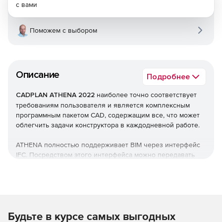
с вами
Поможем с выбором
Описание
Подробнее
CADPLAN ATHENA 2022
наиболее точно соответствует
требованиям пользователя и является комплексным
программным пакетом CAD, содержащим все, что может
облегчить задачи конструктора в каждодневной работе.
ATHENA полностью поддерживает BIM через интерфейс
IFC. Посредством этого интерфейса можно передавать
модели фасадов ATHENA 3D в BIM-программы (например,
Autodesk Revit) и проводить, в том числе, проверку на
пересечение с конструкциями и оборудованием других
разделов.
Основные возможности ATHENA
Будьте в курсе самых выгодных