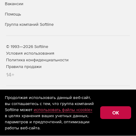
Вакансии
Помощь
Группа компаний Softline
© 1993—2026 Softline
Условия использования
Политика конфиденциальности
Правила продажи
14+
На информационном ресурсе store.softline.ru применяются
Продолжая использовать данный веб-сайт,
рекомендательные технологии
(информационные технологии
вы соглашаетесь с тем, что группа компаний
предоставления информации на основе сбора,
Softline может
использовать файлы «cookie»
систематизации и анализа сведений, относящихся к
OK
в целях хранения ваших учетных данных,
предпочтениям пользователей сети «Интернет»,
находящихся на территории Российской Федерации)
параметров и предпочтений, оптимизации
работы веб-сайта.