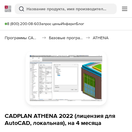
Softline
Поиск
Ме
8 (800) 200-08-60
Запрос цены
Инферит
Блог
Программы САПР и ГИС
Базовые программы
ATHENA
CADPLAN ATHENA 2022 (лицензия для
AutoCAD, локальная), на 4 месяца