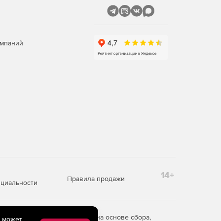
омпаний
14+
Правила продажи
циальности
редоставления информации на основе сбора,
e может