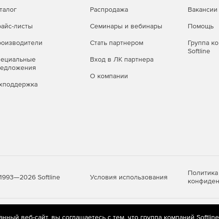
талог
Распродажа
Вакансии
айс-листы
Семинары и вебинары
Помощь
оизводители
Стать партнером
Группа к
Softline
пециальные
Вход в ЛК партнера
редложения
О компании
хподдержка
Политика
Условия использования
1993—2026 Softline
конфиден
яются
рекомендательные технологии
(информационные технологии п
ный веб-сайт, вы соглашаетесь с тем, что группа компаний Softlin