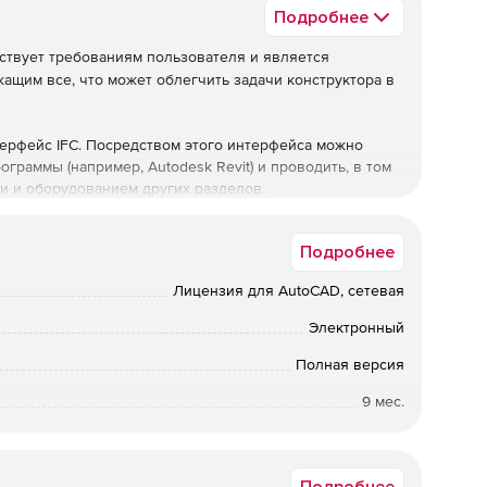
Подробнее
ствует требованиям пользователя и является
щим все, что может облегчить задачи конструктора в
ерфейс IFC. Посредством этого интерфейса можно
граммы (например, Autodesk Revit) и проводить, в том
и и оборудованием других разделов.
ATHENA
Подробнее
омандами и библиотеками для создания видов,
Лицензия для AutoCAD, сетевая
Электронный
ация выводится в виде чертежей или спецификаций.
Полная версия
9 мес.
ельной физики.
Срок доставки: 1-3 раб.дн. Softline.
тов.
Подробнее