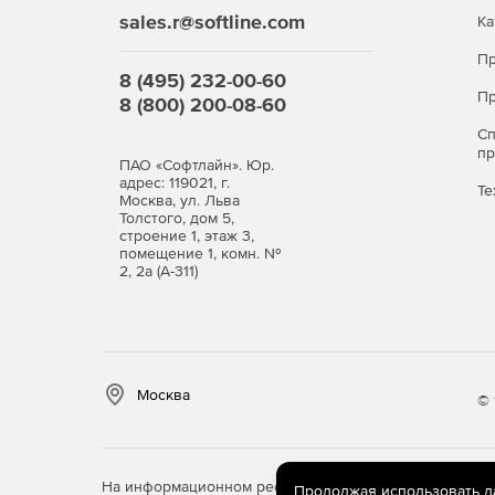
sales.r@softline.com
Ка
Пр
8 (495) 232-00-60
Пр
8 (800) 200-08-60
С
п
ПАО «Софтлайн». Юр.
адрес: 119021, г.
Те
Москва, ул. Льва
Толстого, дом 5,
строение 1, этаж 3,
помещение 1, комн. №
2, 2а (А-311)
Москва
© 
На информационном ресурсе store.softline.ru примен
Продолжая использовать дан