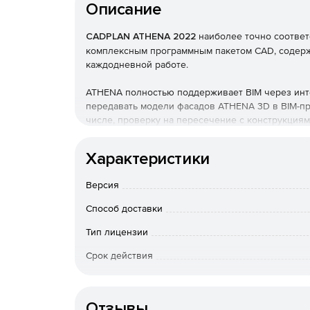
Описание
CADPLAN ATHENA 2022
наиболее точно соответ
комплексным программным пакетом CAD, содержа
каждодневной работе.
ATHENA полностью поддерживает BIM через инт
передавать модели фасадов ATHENA 3D в BIM-про
числе, проверку на пересечение с конструкциям
Основные возможности 
Характеристики
Проектирование в среде 2D с практичными к
Версия
разрезов и рабочих чертежей.
Способ доставки
Разносторонняя среда 3D. Рабочая документ
Тип лицензии
Срок действия
Инструменты для расчетов статики и строит
Особенности доставки
Функции для конструирования разверток лис
Отзывы