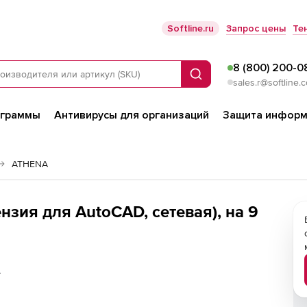
Softline.ru
Запрос цены
Те
8 (800) 200-0
Поиск
sales.r@softline.
ограммы
Антивирусы для организаций
Защита информ
ATHENA
ия для AutoCAD, сетевая), на 9
у