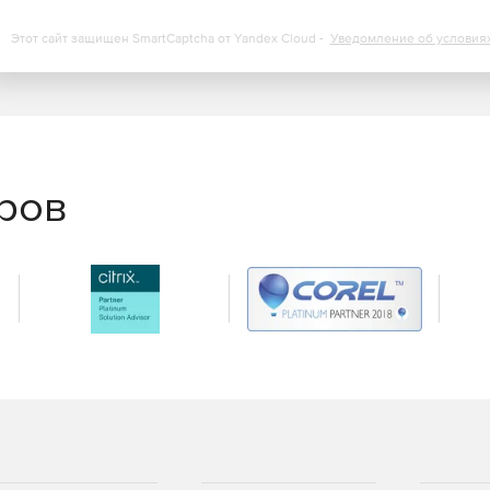
Этот сайт защищен SmartCaptcha от Yandex Cloud -
Уведомление об условия
еров