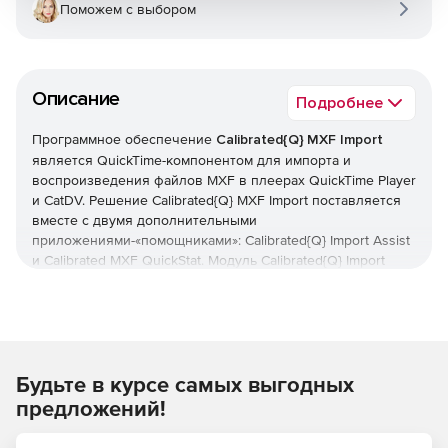
Поможем с выбором
Описание
Подробнее
Программное обеспечение
Calibrated{Q} MXF Import
является QuickTime-компонентом для импорта и
воспроизведения файлов MXF в плеерах QuickTime Player
и CatDV. Решение Calibrated{Q} MXF Import поставляется
вместе с двумя дополнительными
приложениями-«помощниками»: Calibrated{Q} Import Assist
и Calibrated MXF QuickStat. Модуль Calibrated{Q} Import
Assist позволяет осуществлять пакетное создание MOV-
файлов QuickTime Reference из MXF-файлов или пакетное
блокирование/разблокирование MXF-файлов на жестком
диске. Calibrated MXF QuickStat дает возможность
просматривать свойства (видео, аудио, метаданные) MXF-
Будьте в курсе самых выгодных
файлов.
С помощью Calibrated{Q} MXF Import можно
предложений!
импортировать и воспроизводить Panasonic P2, Sony
XDCAM, Ikegami GFCAM и многие другие типы MXF-