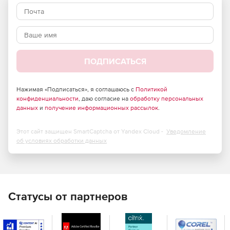
файлов в QuickTime Player и CatDV на платформах
Windows и Mac OSX, в приложениях Final Cut Studio 2 и 3
на платформе Mac OSX. Другие приложения для файлов
QuickTime на платформе Mac OSX также могут работать с
Calibrated{Q} MXF Import, однако совместимость не
гарантирована.
ПОДПИСАТЬСЯ
Нажимая «Подписаться», я соглашаюсь с
Политикой
конфиденциальности
, даю согласие на
обработку персональных
данных
и
получение информационных рассылок
.
Этот сайт защищен SmartCaptcha от Yandex Cloud -
Уведомление
об условиях обработки данных
Статусы от партнеров