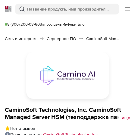
Softline
Поиск
Ме
8 (800) 200-08-60
Запрос цены
Инферит
Блог
Сеть и интернет
Серверное ПО
CaminoSoft Managed Server HSM
CaminoSoft Technologies, Inc. CaminoSoft
Managed Server HSM (техподдержка пакета
еще
лицензий на 1 год, Hotline, Updates,
Нет отзывов
Upgrade), для версии HCAP Connection. 10
Производитель:
CaminoSoft Technologies, Inc.