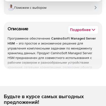
Поможем с выбором
Описание
Подробнее
Программное обеспечение
CaminoSoft Managed Server
HSM
– это простое и экономичное решение для
управления комплексными задачами по менеджменту
хранилищ данных. Продукт CaminoSoft Managed Server
HSM предназначен для совместного использования с
рабочим сервером и разнообразными устройствами
хранения: сетевыми хранилищами, серверами общего
назначения и т. п. Результатом применения CaminoSoft
Managed Server HSM является эффективная организация
ресурсов, которая допускает практически
неограниченный рост хранилищ, обеспечивает
повышенную доступность данных и уменьшенные
Будьте в курсе самых выгодных
временные и финансовые затраты. По мере расширения
потребностей хранилища CaminoSoft Managed Server HSM
предложений!
позволяет просто добавлять к пулу новые устройства