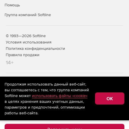
Помощь
Группа компаний Softline
© 1993—2026 Softline
Условия использования
Политика конфиденциальности
Правила продажи
14+
На информационном ресурсе store.softline.ru применяются
Продолжая использовать данный веб-сайт,
рекомендательные технологии
(информационные технологии
вы соглашаетесь с тем, что группа компаний
предоставления информации на основе сбора,
Softline может
использовать файлы «cookie»
систематизации и анализа сведений, относящихся к
OK
в целях хранения ваших учетных данных,
предпочтениям пользователей сети «Интернет»,
находящихся на территории Российской Федерации)
параметров и предпочтений, оптимизации
работы веб-сайта.