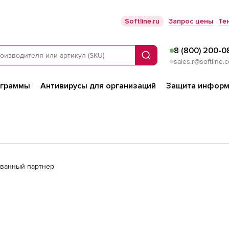
Softline.ru
Запрос цены
Те
8 (800) 200-0
Поиск
sales.r@softline.
ограммы
Антивирусы для организаций
Защита информ
зованный партнер