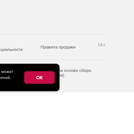
14+
Правила продажи
циальности
редоставления информации на основе сбора,
e может
рритории Российской Федерации)
OK
ений,