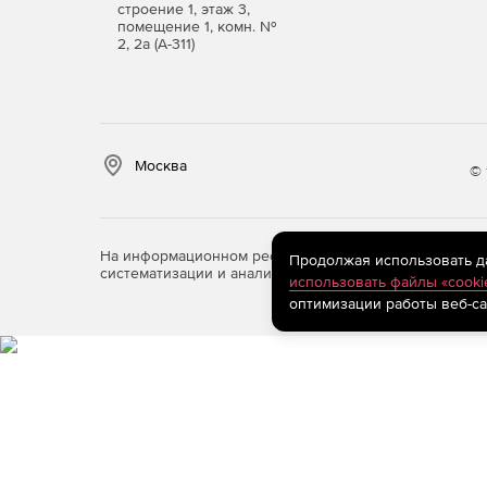
строение 1, этаж 3,
помещение 1, комн. №
2, 2а (А-311)
Москва
© 
На информационном ресурсе store.softline.ru примен
Продолжая использовать дан
систематизации и анализа сведений, относящихся к 
использовать файлы «cooki
оптимизации работы веб-са