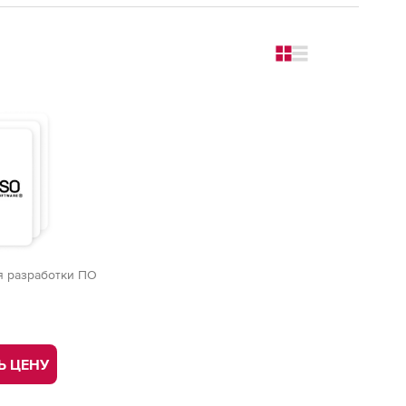
Change to grid views
Change to simple vi
 разработки ПО
Ь ЦЕНУ