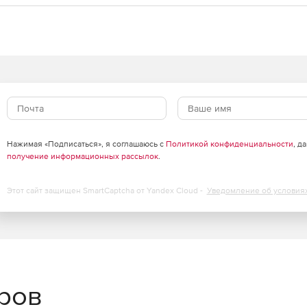
Нажимая «Подписаться», я соглашаюсь с
Политикой конфиденциальности
, д
получение информационных рассылок
.
Этот сайт защищен SmartCaptcha от Yandex Cloud -
Уведомление об условия
еров