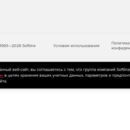
Политика
Условия использования
1993—2026 Softline
конфиден
яются
рекомендательные технологии
(информационные технологии п
ный веб-сайт, вы соглашаетесь с тем, что группа компаний Softlin
предпочтениям пользователей сети «Интернет», находящихся на те
e»
в целях хранения ваших учетных данных, параметров и предпочт
йта.