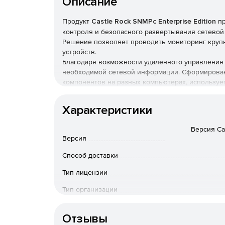
Описание
Продукт
Castle Rock SNMPc Enterprise Edition
пр
контроля и безопасного развертывания сетевой
Решение позволяет проводить мониторинг крупн
устройств.
Благодаря возможности удаленного управления 
необходимой сетевой информации. Сформирован
компонентов на разных компьютерах, используе
производительность труда пользователей незав
Редакция Enterprise Edition состоит из одной л
Характеристики
Remote Console и Remote Poller.
Версия Cas
Основные возможности:
Версия
Мониторинг SNMP-устройств, WAN-узлов, сер
Способ доставки
Тип лицензии
Использование распределенной архитектуры
Тип организации
Система уведомления о событиях через эле
Язык интерфейса
Поддержка любых SNMP-устройств.
Отзывы