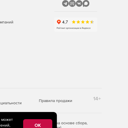
омпаний
14+
Правила продажи
циальности
e может
редоставления информации на основе сбора,
OK
ений,
рритории Российской Федерации)