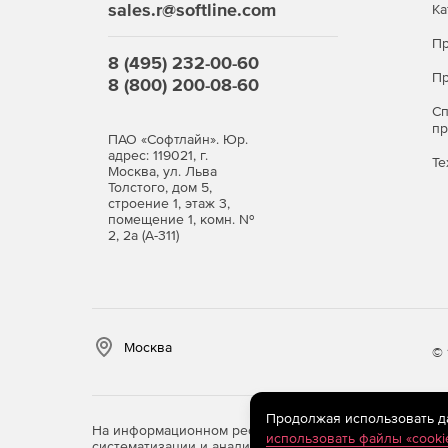
sales.r@softline.com
Ка
Пр
8 (495) 232-00-60
Пр
8 (800) 200-08-60
С
п
ПАО «Софтлайн». Юр.
адрес: 119021, г.
Те
Москва, ул. Льва
Толстого, дом 5,
строение 1, этаж 3,
помещение 1, комн. №
2, 2а (А-311)
Москва
© 
Продолжая использовать дан
На информационном ресурсе store.softline.ru примен
использовать файлы «cooki
систематизации и анализа сведений, относящихся к 