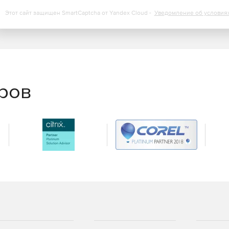
Этот сайт защищен SmartCaptcha от Yandex Cloud -
Уведомление об условия
еров