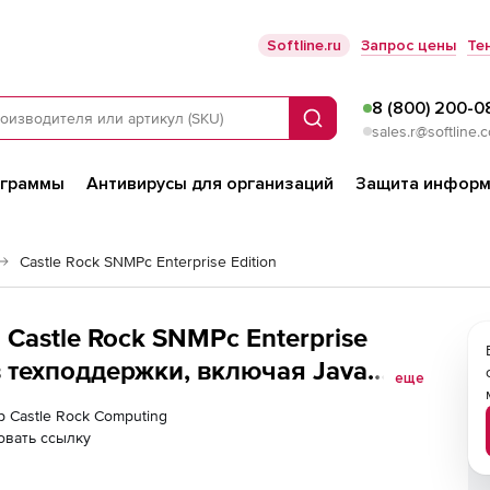
Softline.ru
Запрос цены
Те
8 (800) 200-0
Поиск
sales.r@softline.
ограммы
Антивирусы для организаций
Защита информ
Castle Rock SNMPc Enterprise Edition
 Castle Rock SNMPc Enterprise
в техподдержки, включая Java
еще
soles, 10 Remote Polling Agents
р Castle Rock Computing
овать ссылку