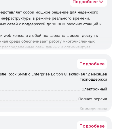
Подробнее
едставляет собой мощное решение для надежного
 инфраструктуры в режиме реального времени.
ых сетей с поддержкой до 10 000 рабочих станций и
и web-консоли любой пользователь имеет доступ к
ная среда обеспечивает работу многочисленных
т распределенные базы данных и оптимизирует
исимо от размеров и конфигурации локальной сети.
ицензии SNMPc Server и включает экземпляр лицензий
Подробнее
tle Rock SNMPc Enterprise Edition 8, включая 12 месяцев
техподдержки
веров и приложений.
Электронный
Полная версия
 с механизмом опроса.
Коммерческая
ктронную почту или пейджер.
Английский
Подробнее