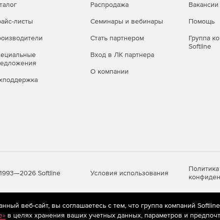
талог
Распродажа
Вакансии
айс-листы
Семинары и вебинары
Помощь
оизводители
Стать партнером
Группа к
Softline
пециальные
Вход в ЛК партнера
редложения
О компании
хподдержка
Политика
Условия использования
1993—2026 Softline
конфиден
ный веб-сайт, вы соглашаетесь с тем, что группа компаний Softlin
яются
рекомендательные технологии
(информационные технологии п
e»
в целях хранения ваших учетных данных, параметров и предпочт
предпочтениям пользователей сети «Интернет», находящихся на те