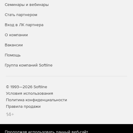
использования неограниченного количества типов
Семинары и вебинары
линий в одной сцене.
Стать партнером
Быстрая конвертация материалов в материалы в
стиле finalToon.
Вход в ЛК партнера
О компании
Рендер различных типов линий: скрытых, видимых и т.
п.
Вакансии
Помощь
Группа компаний Softline
© 1993—2026 Softline
Условия использования
Политика конфиденциальности
Правила продажи
14+
Продолжая использовать данный веб-сайт,