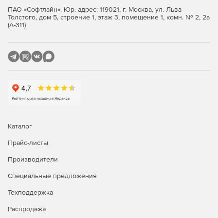
холст и т. п.).
ПАО «Софтлайн». Юр. адрес: 119021, г. Москва, ул. Льва
Толстого, дом 5, строение 1, этаж 3, помещение 1, комн. № 2, 2а
Сохранение настроек стилей линий.
(А-311)
Создание линий теней, делающих видимыми контуры
объектов в наиболее темных областях изображения.
Возможность обеспечения непрерывности
пунктирных линий по всему изображению.
Отражение/преломление – точный рендер линий в
стекле или зеркале.
Каталог
Вывод в форматах Flash (SWF) и Adobe Illustrator (AI).
Прайс-листы
Компонент Cartoon Shader, создающий
Производители
«мультипликационный» стиль изображения.
Специальные предложения
Цветовая модель на основе холодных/теплых
оттенков.
Техподдержка
Глобальные/локальные настройка стилей линий для
Распродажа