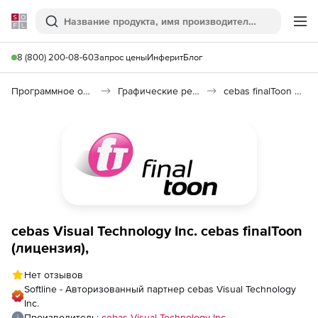
Softline
Поиск
Ме
8 (800) 200-08-60
Запрос цены
Инферит
Блог
Программное обеспечение для графики и дизайна
Графические редакторы
cebas finalToon 4.0
cebas Visual Technology Inc. cebas finalToon
(лицензия),
Нет отзывов
Softline - Авторизованный партнер cebas Visual Technology
Inc.
Производитель:
cebas Visual Technology Inc.