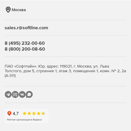
разрушения конструкции.
Москва
Многошаговые (интервальные) расчеты. Возможность
моделировать стадийность строительства, поэтапное
нагружение, монтажные операции и другие процессы,
sales.r@softline.com
где важен учет истории нагружения.
8 (495) 232-00-60
Гибкие типы элементов. В одной модели можно
8 (800) 200-08-60
комбинировать объемные, оболочечные, стержневые
и специальные элементы, что удобно для сложных
объектов (мосты, каркасы зданий, резервуары).
ПАО «Софтлайн». Юр. адрес: 119021, г. Москва, ул. Льва
Толстого, дом 5, строение 1, этаж 3, помещение 1, комн. № 2, 2а
Интеграция с GiD. GiD используется как пре‑ и
(А-311)
постпроцессор: в нем строится геометрия,
генерируется сетка, задаются условия, а затем
запускается расчет в ATENA. Результаты
возвращаются в GiD для детального анализа.
Связь с вероятностными инструментами. Результаты
расчетов ATENA могут использоваться в связке с
FReET и SARA для оценки надежности и рисков с
учетом неопределенностей входных параметров.