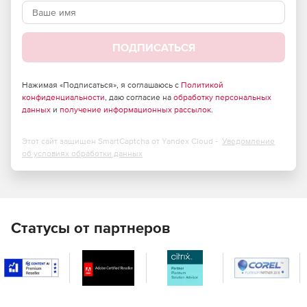
материалов. ATENA включает продвинутые модели
для бетона (с учетом трещинообразования,
ползучести, усадки), арматуры (включая работу на
ПОДПИСАТЬСЯ
растяжение/сжатие, сцепление с бетоном), стали,
каменной кладки, грунта и современных композитов
(в том числе фибробетонов SHCC, ECC, UHPFRC).
Нажимая «Подписаться», я соглашаюсь с
Политикой
конфиденциальности
, даю согласие на
обработку персональных
Моделирование армирования. Удобный интерфейс
данных
и
получение информационных рассылок
.
для задания стержневой и сетчатой арматуры, учет
коррозии, предварительного напряжения, сцепления
Этот сайт защищен SmartCaptcha от Yandex Cloud -
Уведомление
и проскальзывания.
об условиях обработки данных
Поддержка разных типов анализа. Доступны
статический, динамический, модальный, расчет на
ползучесть, термический и влажностный анализы, а
также моделирование высокотемпературных и
Статусы от партнеров
пожарных воздействий.
Визуализация процесса разрушения. Уникальная
возможность наблюдать в реальном времени
развитие трещин, пластических зон, зон отслоения и
других повреждений – вплоть до полного