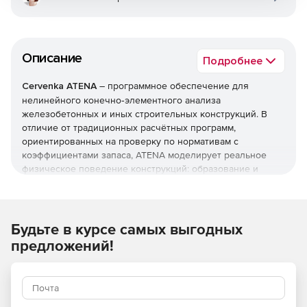
Описание
Подробнее
Cervenka ATENA
– программное обеспечение для
нелинейного конечно‑элементного анализа
железобетонных и иных строительных конструкций. В
отличие от традиционных расчётных программ,
ориентированных на проверку по нормативам с
коэффициентами запаса, ATENA моделирует реальное
физическое поведение конструкций: образование и
развитие трещин, перераспределение усилий,
пластические деформации, разрушение материалов. Это
позволяет не только проверять проектные решения, но и
находить резервы несущей способности, оптимизировать
Будьте в курсе самых выгодных
армирование и оценивать состояние существующих
предложений!
объектов.
Ключевые функции
Нелинейный анализ с реалистичными моделями