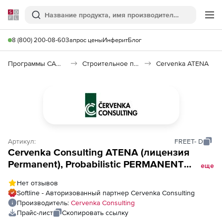
Softline
Поиск
Ме
8 (800) 200-08-60
Запрос цены
Инферит
Блог
Программы САПР и ГИС
Строительное программное обеспечение
Cervenka ATENA
Артикул:
FREET- D
Cervenka Consulting ATENA (лицензия
Permanent), Probabilistic PERMANENT
еще
LICENSE Library of degradation functions in
Нет отзывов
RC structures with probabilistic Analysis.
Softline - Авторизованный партнер Cervenka Consulting
Must be combined with FREET-M.(for
Производитель:
Cervenka Consulting
universities)
Прайс-лист
Скопировать ссылку