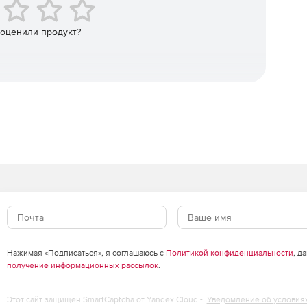
шин, работающих вместе, для ускорения рендеринга.
 оценили продукт?
ндеринга для лучшего контроля в композитинге.
Нажимая «Подписаться», я соглашаюсь с
Политикой конфиденциальности
, д
получение информационных рассылок
.
Этот сайт защищен SmartCaptcha от Yandex Cloud -
Уведомление об условия