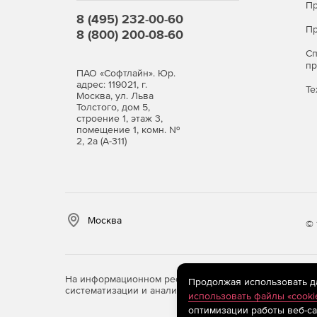
Пр
8 (495) 232-00-60
Пр
8 (800) 200-08-60
С
п
ПАО «Софтлайн». Юр.
адрес: 119021, г.
Те
Москва, ул. Льва
Толстого, дом 5,
строение 1, этаж 3,
помещение 1, комн. №
2, 2а (А-311)
Москва
© 
На информационном ресурсе store.softline.ru примен
Продолжая использовать дан
систематизации и анализа сведений, относящихся к 
использовать файлы «cooki
оптимизации работы веб-са