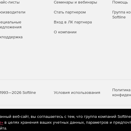
айс-листы
Семинары и вебинары
Помощь
оизводители
Стать партнером
Группа к
Softline
пециальные
Вход в ЛК партнера
редложения
О компании
хподдержка
Политика
Условия использования
1993—2026 Softline
конфиден
яются
рекомендательные технологии
(информационные технологии п
ный веб-сайт, вы соглашаетесь с тем, что группа компаний Softlin
предпочтениям пользователей сети «Интернет», находящихся на те
e»
в целях хранения ваших учетных данных, параметров и предпочт
йта.