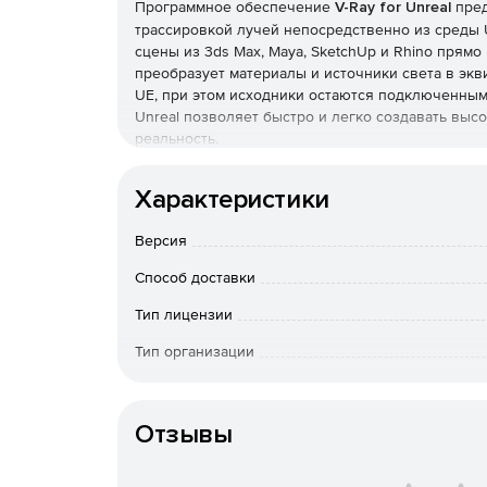
Программное обеспечение
V-Ray for Unreal
пре
трассировкой лучей непосредственно из среды 
сцены из 3ds Max, Maya, SketchUp и Rhino прямо 
преобразует материалы и источники света в эк
UE, при этом исходники остаются подключенным
Unreal позволяет быстро и легко создавать вы
реальность.
Ключевые особенности:
Характеристики
При рендеринге используются оригинальные
Версия
Визуализация сцены Unreal с физически точ
Способ доставки
Тип лицензии
Рендеринг реалистичного отраженного света
глобальное освещение Light cache .
Тип организации
Особенности доставки
Рендеринг с поддержкой процессоров, графи
Отзывы
Рендеринг эпизодов из редактора Unreal Se
качеством.