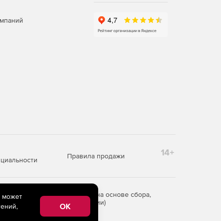
омпаний
14+
Правила продажи
циальности
редоставления информации на основе сбора,
e может
рритории Российской Федерации)
OK
ений,