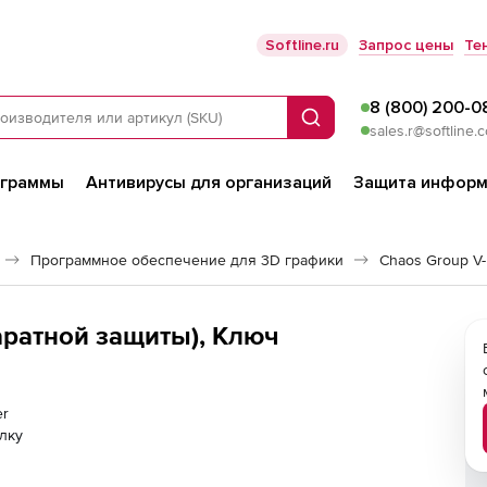
Softline.ru
Запрос цены
Те
8 (800) 200-0
Поиск
sales.r@softline.
ограммы
Антивирусы для организаций
Защита информ
Программное обеспечение для 3D графики
Chaos Group V-
аратной защиты), Ключ
er
лку