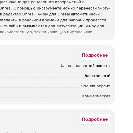
дназначено для рендеринга изображений с
Unreal. С помощью инструмента можно перенести V-Ray-
в редактор Unreal. V-Ray для Unreal автоматически
виваленты в реальном времени для рабочих процессов
и онлайн и вызываются для визуализации. V-Ray для
сококачественную, захватывающую виртуальную
Подробнее
 материалы V-Ray.
Ключ аппаратной защиты
ным освещением и трассировкой лучей от V-Ray.
Электронный
Полная версия
 с помощью V-Ray Brute Force и проприетарное
Коммерческая
Срок доставки: 1-3 раб.дн. Softline.
ческих процессоров NVIDIA или их сочетанием.
Подробнее
quence для создания анимированной кинематики с V-Ray-