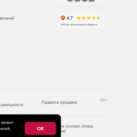
омпаний
14+
Правила продажи
циальности
e может
редоставления информации на основе сбора,
OK
ений,
рритории Российской Федерации)