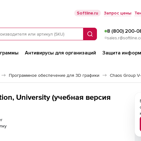
Softline.ru
Запрос цены
Те
8 (800) 200-0
Поиск
sales.r@softline.
ограммы
Антивирусы для организаций
Защита информ
Программное обеспечение для 3D графики
Chaos Group V-
ion, University (учебная версия
er
лку