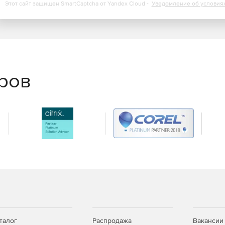
Этот сайт защищен SmartCaptcha от Yandex Cloud -
Уведомление об условия
ют те же функции, что и коммерческие, и могут
. Они не могут быть использованы для какой-либо
еров
талог
Распродажа
Вакансии