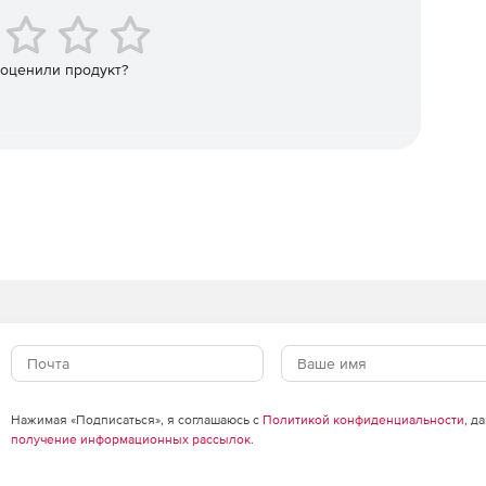
 оценили продукт?
иде годичной лицензии на рабочую станцию для
три года на рабочую станцию для университетов.
альный графический интерфейс V-Ray GUI, один
FD GUI, один универсальный узел визуализации V-Ray
Нажимая «Подписаться», я соглашаюсь с
Политикой конфиденциальности
, д
получение информационных рассылок
.
ования Phoenix FD Simulation Node, поэтому
D на нескольких хост-платформах.