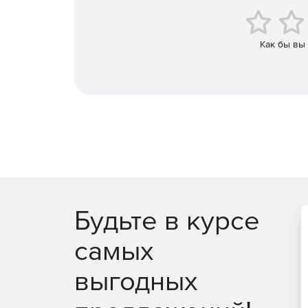
V-Ray for Modo
Как бы вы
V-Ray for Unreal
V-Ray for Houdini
V-Ray for Cinema 4D
Phoenix FD for 3ds Max
Phoenix FD for Maya
Будьте в курсе
V-Ray Education Collection предоставляется в в
студентов и преподавателей и на один, два или 
самых
Каждая лицензия включает в себя один универс
универсальный графический интерфейс Phoenix 
выгодных
Render Node и один универсальный узел моделир
пользователи могут запускать V-Ray и Phoenix F