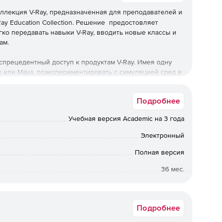
ллекция V-Ray, предназначенная для преподавателей и
ay Education Collection. Решение предостовляет
ко передавать навыки V-Ray, вводить новые классы и
ам.
беспрецедентный доступ к продуктам V-Ray. Имея одну
 или Maya, поэкспериментировать с симуляцией сред в
SketchUp.
Подробнее
больше, чем покупка отдельной образовательной
Учебная версия Academic на 3 года
Электронный
Полная версия
36 мес.
Академическая
Подробнее