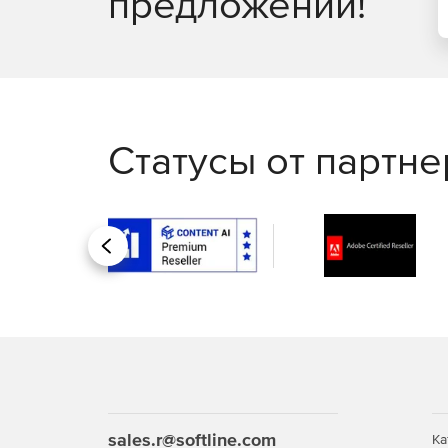
предложений!
Лицензии V-Ray Education Collection предоставля
использоваться только в образовательных целях
коммерческой работы.
Статусы от партн
Назад
sales.r@softline.com
Ка