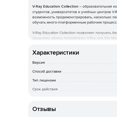
V-Ray Education Collection
– образовательная ко
студентов, университетов и учебных центров V-R
возможность продемонстрировать, насколько лег
обучать много-платформенным рабочим процесс
V-Ray Education Collection позволяет получить 
лицензию, можно попробовать V-Ray для 3ds Max
Phoenix FD или отрендерить любимые проекты 
Характеристики
Включены полные версии всех продуктов – это 
лицензии:
Версия
V-Ray for 3ds Max
Способ доставки
Тип лицензии
V-Ray for Maya
Срок действия
V-Ray for SketchUp
Тип организации
V-Ray for Rhino
Отзывы
V-Ray for Revit