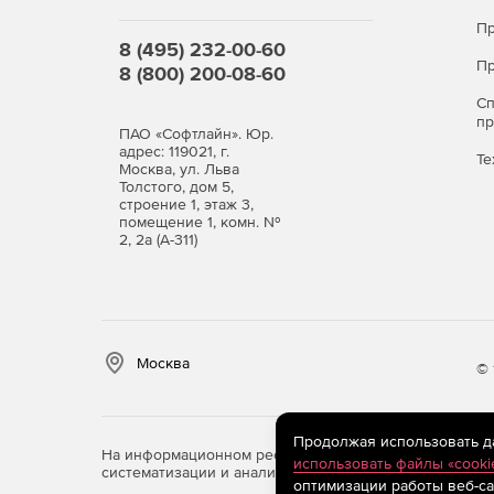
Пр
8 (495) 232-00-60
Пр
8 (800) 200-08-60
С
п
ПАО «Софтлайн». Юр.
адрес: 119021, г.
Те
Москва, ул. Льва
Толстого, дом 5,
строение 1, этаж 3,
помещение 1, комн. №
2, 2а (А-311)
Москва
© 
Продолжая использовать дан
На информационном ресурсе store.softline.ru примен
использовать файлы «cooki
систематизации и анализа сведений, относящихся к 
оптимизации работы веб-са