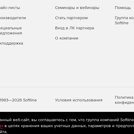
айс-листы
Семинары и вебинары
Помощь
оизводители
Стать партнером
Группа к
Softline
пециальные
Вход в ЛК партнера
редложения
О компании
хподдержка
Политика
Условия использования
1993—2026 Softline
конфиден
ный веб-сайт, вы соглашаетесь с тем, что группа компаний Softlin
яются
рекомендательные технологии
(информационные технологии п
e»
в целях хранения ваших учетных данных, параметров и предпочт
предпочтениям пользователей сети «Интернет», находящихся на те
йта.