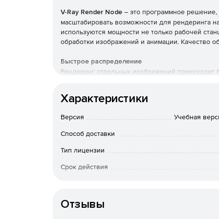
V-Ray Render Node
– это программное решение,
масштабировать возможности для рендеринга на 
используются мощности не только рабочей станц
обработки изображений и анимации. Качество об
Быстрое распределение
Рендеринг отдельных изображений происходит 
вычислительной мощности нескольких машин.
Характеристики
Гибкий сетевой рендеринг
Использование всей сети для визуализации изо
Версия
Учебная верси
Легое управление
Способ доставки
Поддерживается популярными менеджерами ренде
Тип лицензии
Backburner.
Срок действия
Эффективность
Перенос задач рендеринга на другие машины пр
Тип организации
Отзывы