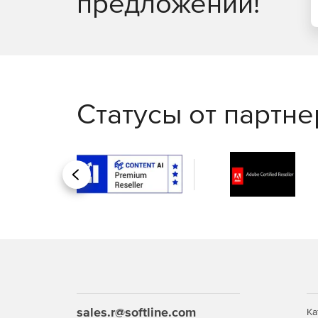
предложений!
Статусы от партн
Назад
sales.r@softline.com
Ка