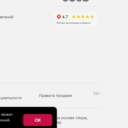
омпаний
14+
Правила продажи
циальности
e может
редоставления информации на основе сбора,
OK
ений,
рритории Российской Федерации)