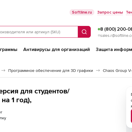
Softline.ru
Запрос цены
Те
8 (800) 200-0
Поиск
sales.r@softline.
ограммы
Антивирусы для организаций
Защита информ
Программное обеспечение для 3D графики
Chaos Group V
ерсия для студентов/
на 1 год),
er
лку