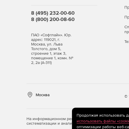
Пр
8 (495) 232-00-60
Пр
8 (800) 200-08-60
С
п
ПАО «Софтлайн». Юр.
адрес: 119021, г.
Те
Москва, ул. Льва
Толстого, дом 5,
строение 1, этаж 3,
помещение 1, комн. №
2, 2а (А-311)
Москва
© 
Продолжая использовать дан
На информационном ресурсе store.softline.ru примен
использовать файлы «cooki
систематизации и анализа сведений, относящихся к 
оптимизации работы веб-са