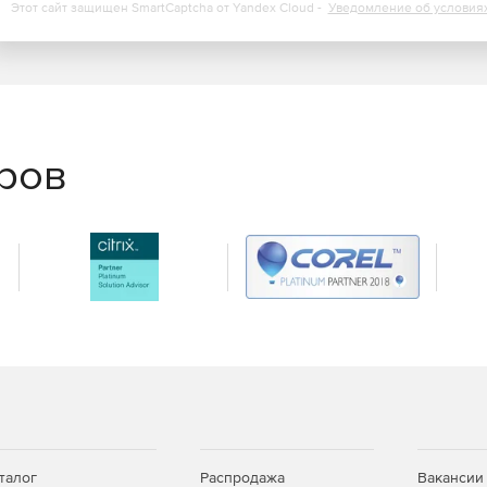
Этот сайт защищен SmartCaptcha от Yandex Cloud -
Уведомление об условия
еров
талог
Распродажа
Вакансии