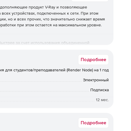
 дополняющее продукт V-Ray и позволяющее
всех устройствах, подключенных к сети. При этом
ии, но и всех прочих, что значительно снижает время
работки при этом остается на максимальном уровне.
быстрее за счет использования объединенной
Подробнее
бражений и анимации в высоком разрешении.
я для студентов/преподавателей (Render Node) на 1 год
Электронный
ринга Thinkbox Deadline, PipelineFX Qube и Autodesk
Подписка
12 мес.
и необходимости.
Академическая
Подробнее