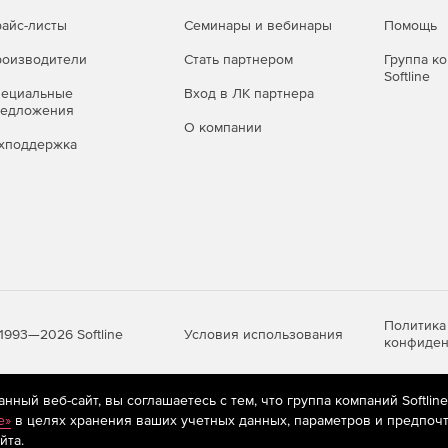
айс-листы
Семинары и вебинары
Помощь
оизводители
Стать партнером
Группа к
Softline
пециальные
Вход в ЛК партнера
редложения
О компании
хподдержка
Политика
Условия использования
1993—2026 Softline
конфиден
ный веб-сайт, вы соглашаетесь с тем, что группа компаний Softlin
яются
рекомендательные технологии
(информационные технологии п
e»
в целях хранения ваших учетных данных, параметров и предпочт
предпочтениям пользователей сети «Интернет», находящихся на те
йта.