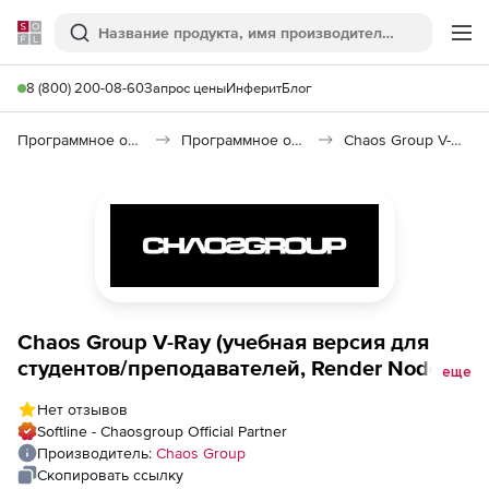
Softline
Поиск
Ме
8 (800) 200-08-60
Запрос цены
Инферит
Блог
Программное обеспечение для графики и дизайна
Программное обеспечение для 3D графики
Chaos Group V-Ray Render Node
Chaos Group V-Ray (учебная версия для
студентов/преподавателей, Render Node на
еще
3 года),
Нет отзывов
Softline - Chaosgroup Official Partner
Производитель:
Chaos Group
Скопировать ссылку