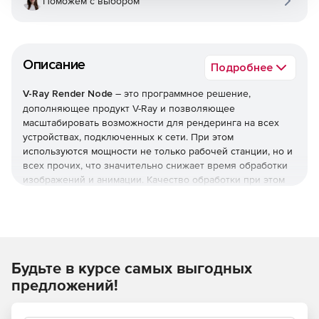
Поможем с выбором
Описание
Подробнее
V-Ray Render Node
– это программное решение,
дополняющее продукт V-Ray и позволяющее
масштабировать возможности для рендеринга на всех
устройствах, подключенных к сети. При этом
используются мощности не только рабочей станции, но и
всех прочих, что значительно снижает время обработки
изображений и анимации. Качество обработки при этом
остается на максимальном уровне.
Быстрое распределение
Рендеринг отдельных изображений происходит быстрее
за счет использования объединенной вычислительной
Будьте в курсе самых выгодных
мощности нескольких машин.
предложений!
Гибкий сетевой рендеринг
Использование всей сети для визуализации