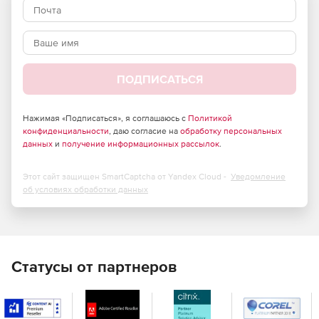
изображений и анимации в высоком разрешении.
Легое управление
Поддерживается популярными менеджерами рендеринга
Thinkbox Deadline, PipelineFX Qube и Autodesk Backburner.
ПОДПИСАТЬСЯ
Эффективность
Перенос задач рендеринга на другие машины при
Нажимая «Подписаться», я соглашаюсь с
Политикой
необходимости.
конфиденциальности
, даю согласие на
обработку персональных
данных
и
получение информационных рассылок
.
Этот сайт защищен SmartCaptcha от Yandex Cloud -
Уведомление
об условиях обработки данных
Статусы от партнеров