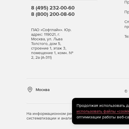
Пр
8 (495) 232-00-60
Пр
8 (800) 200-08-60
С
п
ПАО «Софтлайн». Юр.
адрес: 119021, г.
Те
Москва, ул. Льва
Толстого, дом 5,
строение 1, этаж 3,
помещение 1, комн. №
2, 2а (А-311)
Москва
© 
Продолжая использовать дан
использовать файлы «cooki
На информационном ресурсе store.softline.ru примен
оптимизации работы веб-са
систематизации и анализа сведений, относящихся к 