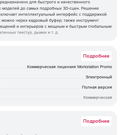
редназначено для быстрого и качественного
х моделей до самых подробных 3D-сцен. Решение
 включает интеллектуальный интерфейс с поддержкой
 можно через кадровый буфер; также инструмент
мещений и интерьеров с мощным и быстрым глобальным
личных текстур, дымки и т. д.
Подробнее
я активами позволяют искать, выбирать и
Коммерческая лицензия Workstation Promo
 улучшенные инструменты, которые помогут управлять
Электронный
 импортировать сцены V-Ray из других 3D-приложений.
Полная версия
еры облегчают рендеринг Обновленный макет
Коммерческая
одновременно управлять быстрыми и расширенными
Срок доставки: 1-3 раб.дн. Softline.
ый материал V-Ray совместим с металлическими
Подробнее
кая экспозиция» и «Баланс белого».