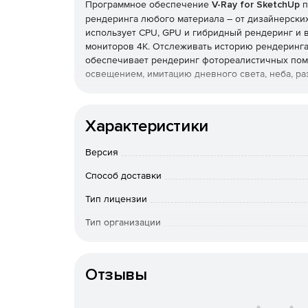
Программное обеспечение
V-Ray for SketchUp
п
рендеринга любого материала – от дизайнерски
использует CPU, GPU и гибридный рендеринг и
мониторов 4K. Отслеживать историю рендеринга
обеспечивает рендеринг фотореалистичных по
освещением, имитацию дневного света, неба, раз
Новое в V-Ray Next for SketchUp:
Характеристики
Новые и улучшенные инструменты управлени
просматривать ресурсы из одного места.
Версия
V-Ray Next для SketchUp добавляет новые и
Способ доставки
сценой, настраивать стили окна просмотра и
Тип лицензии
Новые интуитивно понятные настройки кам
Тип организации
элементов управления камерой позволяет 
параметрами.
Особенности доставки
Отзывы
Теперь в V-Ray Next для SketchUp стандартн
отражениями PBR, Новые опции «Автоматичес