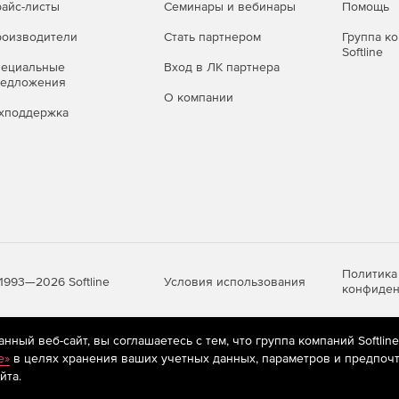
айс-листы
Семинары и вебинары
Помощь
оизводители
Стать партнером
Группа к
Softline
пециальные
Вход в ЛК партнера
редложения
О компании
хподдержка
Политика
Условия использования
1993—2026 Softline
конфиден
ный веб-сайт, вы соглашаетесь с тем, что группа компаний Softlin
яются
рекомендательные технологии
(информационные технологии п
e»
в целях хранения ваших учетных данных, параметров и предпочт
предпочтениям пользователей сети «Интернет», находящихся на те
йта.