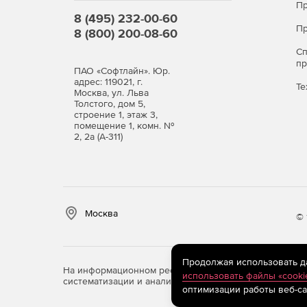
Пр
8 (495) 232-00-60
Пр
8 (800) 200-08-60
С
п
ПАО «Софтлайн». Юр.
адрес: 119021, г.
Те
Москва, ул. Льва
Толстого, дом 5,
строение 1, этаж 3,
помещение 1, комн. №
2, 2а (А-311)
Москва
© 
Продолжая использовать дан
На информационном ресурсе store.softline.ru примен
использовать файлы «cooki
систематизации и анализа сведений, относящихся к 
оптимизации работы веб-са