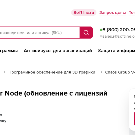
Softline.ru
Запрос цены
Те
8 (800) 200-0
Поиск
sales.r@softline.
ограммы
Антивирусы для организаций
Защита информ
Программное обеспечение для 3D графики
Chaos Group V
er Node (обновление с лицензий
er
лку