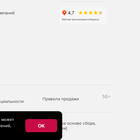
омпаний
14+
Правила продажи
циальности
e может
редоставления информации на основе сбора,
OK
ений,
рритории Российской Федерации)