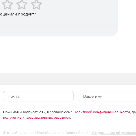
 оценили продукт?
Нажимая «Подписаться», я соглашаюсь с
Политикой конфиденциальности
, д
получение информационных рассылок
.
Этот сайт защищен SmartCaptcha от Yandex Cloud -
Уведомление об условия