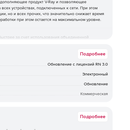
 дополняющее продукт V-Ray и позволяющее
всех устройствах, подключенных к сети. При этом
ии, но и всех прочих, что значительно снижает время
работки при этом остается на максимальном уровне.
быстрее за счет использования объединенной
Подробнее
бражений и анимации в высоком разрешении.
Обновление с лицензий RN 3.0
Электронный
ринга Thinkbox Deadline, PipelineFX Qube и Autodesk
Обновление
Коммерческая
и необходимости.
ок доставки: от 7 раб.дн. с момента поступления оплаты.
Подробнее