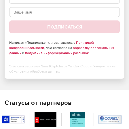
Легое управление
Поддерживается популярными менеджерами рендеринга
Thinkbox Deadline, PipelineFX Qube и Autodesk Backburner.
ПОДПИСАТЬСЯ
Эффективность
Перенос задач рендеринга на другие машины при
Нажимая «Подписаться», я соглашаюсь с
Политикой
необходимости.
конфиденциальности
, даю согласие на
обработку персональных
данных
и
получение информационных рассылок
.
Этот сайт защищен SmartCaptcha от Yandex Cloud -
Уведомление
об условиях обработки данных
Статусы от партнеров