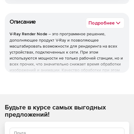
Описание
Подробнее
V-Ray Render Node
– это программное решение,
дополняющее продукт V-Ray и позволяющее
масштабировать возможности для рендеринга на всех
устройствах, подключенных к сети. При этом
используются мощности не только рабочей станции, но и
всех прочих, что значительно снижает время обработки
изображений и анимации. Качество обработки при этом
остается на максимальном уровне.
Быстрое распределение
Рендеринг отдельных изображений происходит быстрее
за счет использования объединенной вычислительной
Будьте в курсе самых выгодных
мощности нескольких машин.
предложений!
Гибкий сетевой рендеринг
Использование всей сети для визуализации
изображений и анимации в высоком разрешении.