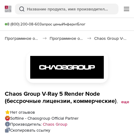
Softline
Поиск
Ме
8 (800) 200-08-60
Запрос цены
Инферит
Блог
Программное обеспечение для графики и дизайна
Программное обеспечение для 3D графики
Chaos Group V-Ray Render Node
Chaos Group V-Ray 5 Render Node
(бессрочные лицензии, коммерческие), 5-
еще
pack
Нет отзывов
Softline - Chaosgroup Official Partner
Производитель:
Chaos Group
Скопировать ссылку