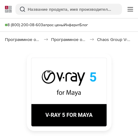
Softline
Поиск
Ме
8 (800) 200-08-60
Запрос цены
Инферит
Блог
Программное обеспечение для графики и дизайна
Программное обеспечение для 3D графики
Chaos Group V-Ray for Maya