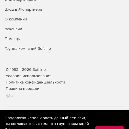
Вход в ЛК партнера
О компании
Вакансии
Помощь
Группа компаний Softline
© 1993—2026 Softline
Условия использования
Политика конфиденциальности
Правила продажи
14+
На информационном ресурсе store.softline.ru применяются
Продолжая использовать данный веб-сайт,
рекомендательные технологии
(информационные технологии
вы соглашаетесь с тем, что группа компаний
предоставления информации на основе сбора,