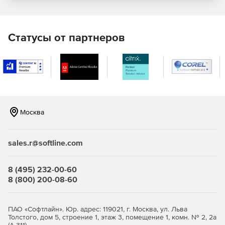
V-Ray GPU теперь поддерживает невероятно быстрый
рендеринг объемных эффектов, таких как дым, огонь
и туман.
Статусы от партнеров
Добавлена поддержка элементов визуализации
Cryptomatte.
В материале V-Ray добавлена поддержка PBR-
шейдеров с новыми элементами управления
отражением Metalness.
Москва
Легко создавать нефотореалистичные,
мультипликационные и растушевывающие эффекты.
sales.r@softline.com
Многоуровневая поддержка Alembic 1.7 и слоев для
эффективной обработки и обновления данных
8 (495) 232-00-60
Alembic. Рендеринг сцен прямо в облако одним
8 (800) 200-08-60
нажатием кнопки.
ПАО «Софтлайн». Юр. адрес: 119021, г. Москва, ул. Льва
Толстого, дом 5, строение 1, этаж 3, помещение 1, комн. № 2, 2а