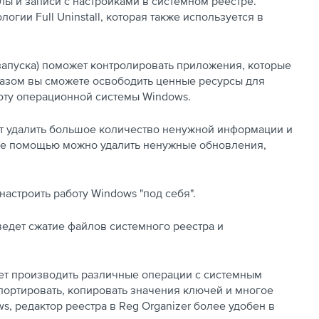
ы и записи с настройками в системном реестре.
огии Full Uninstall, которая также используется в
запуска) поможет контролировать приложения, которые
разом вы сможете освободить ценные ресурсы для
боту операционной системы Windows.
т удалить большое количество ненужной информации и
 ее помощью можно удалить ненужные обновления,
настроить работу Windows "под себя".
ведет сжатие файлов системного реестра и
яет производить различные операции с системным
мпортировать, копировать значения ключей и многое
ws, редактор реестра в Reg Organizer более удобен в