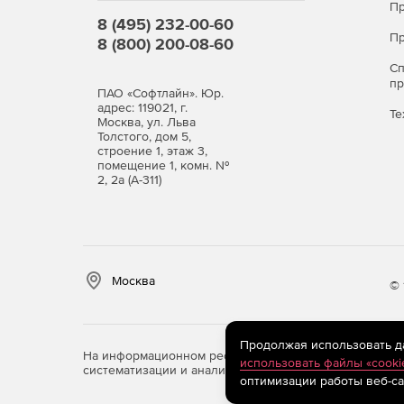
Пр
8 (495) 232-00-60
Пр
8 (800) 200-08-60
С
п
ПАО «Софтлайн». Юр.
адрес: 119021, г.
Те
Москва, ул. Льва
Толстого, дом 5,
строение 1, этаж 3,
помещение 1, комн. №
2, 2а (А-311)
Москва
© 
Продолжая использовать дан
На информационном ресурсе store.softline.ru примен
использовать файлы «cooki
систематизации и анализа сведений, относящихся к 
оптимизации работы веб-са