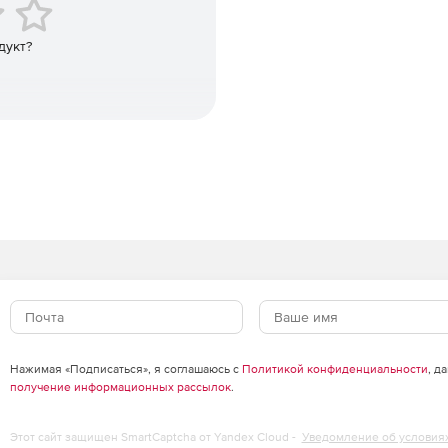
дукт?
Нажимая «Подписаться», я соглашаюсь с
Политикой конфиденциальности
, д
получение информационных рассылок
.
Этот сайт защищен SmartCaptcha от Yandex Cloud -
Уведомление об условия