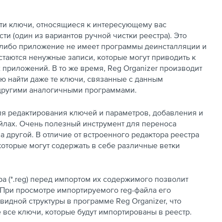
йти ключи, относящиеся к интересующему вас
и (один из вариантов ручной чистки реестра). Это
е-либо приложение не имеет программы деинсталляции и
стаются ненужные записи, которые могут приводить к
приложений. В то же время, Reg Organizer производит
ую найти даже те ключи, связанные с данным
 другими аналогичными программами.
ля редактирования ключей и параметров, добавления и
йлах. Очень полезный инструмент для переноса
 другой. В отличие от встроенного редактора реестра
которые могут содержать в себе различные ветки
 (*.reg) перед импортом их содержимого позволит
 При просмотре импортируемого reg-файла его
идной структуры в программе Reg Organizer, что
 все ключи, которые будут импортированы в реестр.