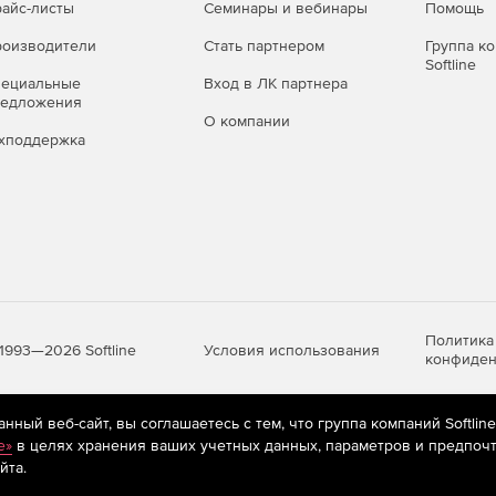
айс-листы
Семинары и вебинары
Помощь
оизводители
Стать партнером
Группа к
Softline
пециальные
Вход в ЛК партнера
редложения
О компании
хподдержка
Политика
Условия использования
1993—2026 Softline
конфиден
ный веб-сайт, вы соглашаетесь с тем, что группа компаний Softlin
яются
рекомендательные технологии
(информационные технологии п
e»
в целях хранения ваших учетных данных, параметров и предпочт
предпочтениям пользователей сети «Интернет», находящихся на те
йта.