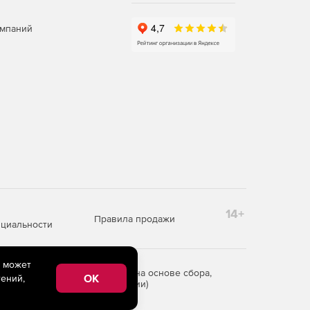
омпаний
14+
Правила продажи
циальности
e может
редоставления информации на основе сбора,
OK
ений,
рритории Российской Федерации)