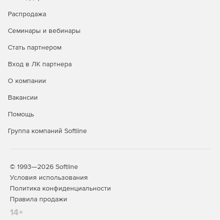
Ведение журнала в режиме реального времени.
Все
данные об активности сервера и вносимых
Распродажа
изменениях сохраняются в журнале и посылаются
Семинары и вебинары
оператору ЧПУ в форме отчетов.
Стать партнером
Хранение настроек аппаратуры.
Настройки
оборудования хранятся в текстовых файлах для
Вход в ЛК партнера
универсального использования во все системе.
Программа позволяет администраторам добавлять
О компании
новые порты (поддержка до 4000 одновременных
Вакансии
портов), выбирая из предварительно настроенных
шаблонов или создавая собственную конфигурацию.
Помощь
Группа компаний Softline
© 1993—2026 Softline
Условия использования
Политика конфиденциальности
Правила продажи
14+