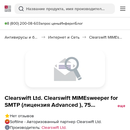
Softline
Поиск
Ме
8 (800) 200-08-60
Запрос цены
Инферит
Блог
Антивирусы и безопасность
Интернет и Сеть
Clearswift MIMEsweeper for SMTP
Clearswift Ltd. Clearswift MIMEsweeper for
SMTP (лицензия Advanced ), 75
еще
пользователей
Нет отзывов
Softline - Авторизованный партнер Clearswift Ltd.
Производитель:
Clearswift Ltd.