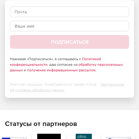
Edge Server – брандмауэр электронной почты.
MIMEsweeper предлагает гибкую систему управления
политикой безопасности и содержит мастера для
создания и развертывания.
ПОДПИСАТЬСЯ
Надстройка EXCHANGEmanager позволяет проверять
внутренний трафик.
Нажимая «Подписаться», я соглашаюсь с
Политикой
конфиденциальности
, даю согласие на
обработку персональных
MIMEsweeper позволяет настраивать и управлять
данных
и
получение информационных рассылок
.
всеми шлюзами электронной почты с помощью
центральной консоли.
Этот сайт защищен SmartCaptcha от Yandex Cloud -
Уведомление
об условиях обработки данных
MIMEsweeper поддерживает TLS для шифрования
важных писем.
Статусы от партнеров