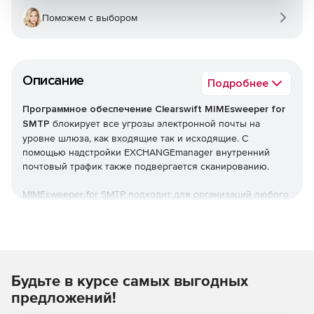
Поможем с выбором
Описание
Подробнее
Программное обеспечение Clearswift MIMEsweeper for
SMTP
блокирует все угрозы электронной почты на
уровне шлюза, как входящие так и исходящие. С
помощью надстройки EXCHANGEmanager внутренний
почтовый трафик также подвергается сканированию.
MIMEsweeper for SMTP подходит для организаций любого
размера и предоставляет всестороннюю
централизованную защиту.
Технология MIMEsweeper for
SMTP
Будьте в курсе самых выгодных
предложений!
Движок MIMEsweeper тщательно проверяет все
содержимое почты и обнаруживает глубокие угрозы.