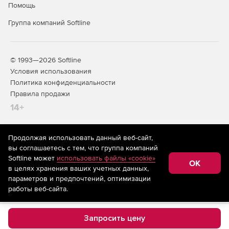
Помощь
Группа компаний Softline
© 1993—2026 Softline
Условия использования
Политика конфиденциальности
Правила продажи
14+
Продолжая использовать данный веб-сайт,
На информационном ресурсе store.softline.ru применяются
вы соглашаетесь с тем, что группа компаний
рекомендательные технологии
(информационные технологии
Softline может
использовать файлы «cookie»
предоставления информации на основе сбора,
OK
в целях хранения ваших учетных данных,
систематизации и анализа сведений, относящихся к
предпочтениям пользователей сети «Интернет»,
параметров и предпочтений, оптимизации
находящихся на территории Российской Федерации)
работы веб-сайта.
Запросить цену