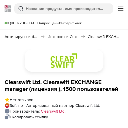
Softline
Поиск
Ме
8 (800) 200-08-60
Запрос цены
Инферит
Блог
Антивирусы и безопасность
Интернет и Сеть
Clearswift EXCHANGE manager
Clearswift Ltd. Clearswift EXCHANGE
manager (лицензия ), 1500 пользователей
Нет отзывов
Softline - Авторизованный партнер Clearswift Ltd.
Производитель:
Clearswift Ltd.
Скопировать ссылку