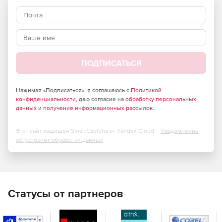
Работа в кластерном режиме: консолидация
информации для легкого управления и создания
отчетов.
Защита от всех типов угроз.
ПОДПИСАТЬСЯ
Масштабируемое решение: нет ограничений по числу
пользователей.
Нажимая «Подписаться», я соглашаюсь с
Политикой
конфиденциальности
, даю согласие на
обработку персональных
MIMEsweeper for Exchange доступен как
данных
и
получение информационных рассылок
.
самостоятельный продукт только для внутренней
почты и как надстройка EXCHANGEmanager для
Этот сайт защищен SmartCaptcha от Yandex Cloud -
Уведомление
MIMEsweeper for SMTP для защиты внутренней и
об условиях обработки данных
внешней почты.
Поддержка внешних антивирусов.
Статусы от партнеров