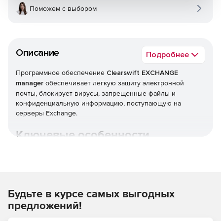
Поможем с выбором
Описание
Подробнее
Программное обеспечение
Clearswift EXCHANGE
manager
обеспечивает легкую защиту электронной
почты, блокирует вирусы, запрещенные файлы и
конфиденциальную информацию, поступающую на
серверы Exchange.
Ключевые особенности
Clearswift EXCHANGE manager:
Соответствие техническим требованиям (упрощает
аудит и архивирование).
Будьте в курсе самых выгодных
Веб-консоль для управления и создания отчетов.
предложений!
Гибкое управление политикой безопасности.