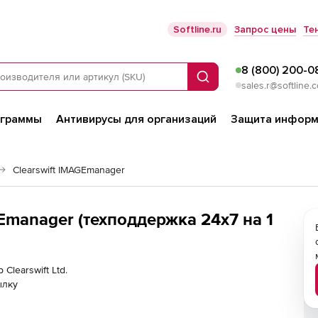
Softline.ru
Запрос цены
Те
8 (800) 200-0
Поиск
sales.r@softline.
ограммы
Антивирусы для организаций
Защита информ
Clearswift IMAGEmanager
AGEmanager (техподдержка 24x7 на 1
Clearswift Ltd.
ылку