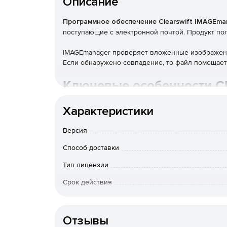
Описание
Программное обеспечение Clearswift IMAGEma
поступающие с электронной почтой. Продукт по
IMAGEmanager проверяет вложенные изображени
Если обнаружено совпадение, то файл помещаетс
Ключевые особенности Cl
Характеристики
Защищает репутацию компании и предотвращ
Проверяет входящую и исходящую почту.
Версия
Способ доставки
Блокирует картинки, содержащие конфиден
Тип лицензии
Интеллектуальный анализ на основе сложны
Срок действия
Технология обнаружения может быть улучше
К-во пользователей
Полнстью интегрируется с политикой безопа
Отзывы