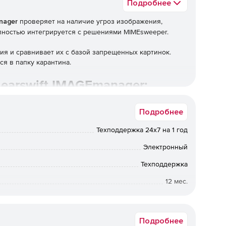
Подробнее
nager
проверяет на наличие угроз изображения,
лностью интегрируется с решениями MIMEsweeper.
я и сравнивает их с базой запрещенных картинок.
я в папку карантина.
earswift IMAGEmanager:
ает утечку информации.
Подробнее
Техподдержка 24x7 на 1 год
Электронный
циальную информацию.
Техподдержка
х алгоритмов.
12 мес.
на, чтобы повысить обнаружение.
от 250 до 250
сности MIMEsweeper.
Подробнее