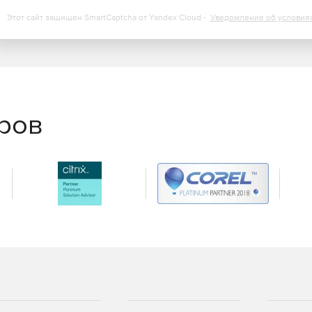
Этот сайт защищен SmartCaptcha от Yandex Cloud -
Уведомление об условия
еров