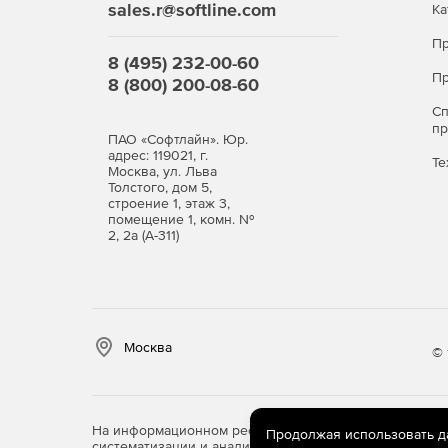
sales.r@softline.com
Ка
Пр
8 (495) 232-00-60
Пр
8 (800) 200-08-60
С
п
ПАО «Софтлайн». Юр.
адрес: 119021, г.
Те
Москва, ул. Льва
Толстого, дом 5,
строение 1, этаж 3,
помещение 1, комн. №
2, 2а (А-311)
Москва
© 
На информационном ресурсе store.softline.ru примен
Продолжая использовать дан
систематизации и анализа сведений, относящихся к 