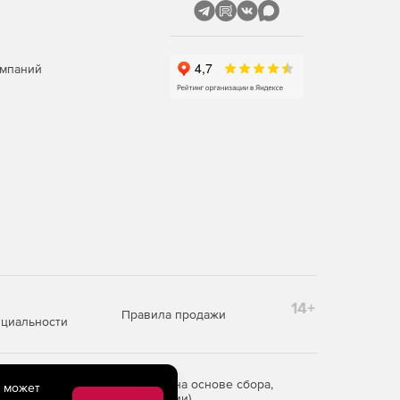
омпаний
14+
Правила продажи
циальности
редоставления информации на основе сбора,
e может
рритории Российской Федерации)