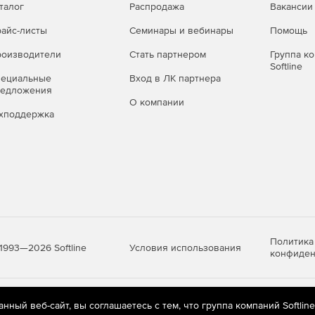
талог
Распродажа
Вакансии
айс-листы
Семинары и вебинары
Помощь
оизводители
Стать партнером
Группа к
Softline
пециальные
Вход в ЛК партнера
редложения
О компании
хподдержка
Политика
Условия использования
1993—2026 Softline
конфиден
яются
рекомендательные технологии
(информационные технологии п
ный веб-сайт, вы соглашаетесь с тем, что группа компаний Softlin
предпочтениям пользователей сети «Интернет», находящихся на те