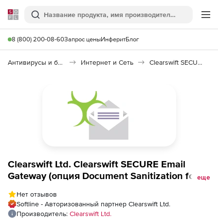
Softline
Поиск
Ме
8 (800) 200-08-60
Запрос цены
Инферит
Блог
Антивирусы и безопасность
Интернет и Сеть
Clearswift SECURE Email Gateway
Clearswift Ltd. Clearswift SECURE Email
Gateway (опция Document Sanitization for
еще
Secure Email Gateway на 3 года), 1 Instance -
Нет отзывов
Band F
Softline - Авторизованный партнер Clearswift Ltd.
Производитель:
Clearswift Ltd.