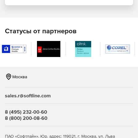
(Transport Layer Security) для защиты передаваемой
электронной почты, Clearswift SECURE Email Gateway
обеспечивает шифрование самих писем, а не только
канала передачи между двумя серверами. Шифрование
можно включать по отдельным адресатам или по
Статусы от партнеров
определенному содержимому внутри письма. Например,
шифрование может запускаться, когда в письме
встречаются некоторые ключевые слова и фразы,
определенные как конфиденциальные. Кроме того,
шифрование может включаться при наличии в письме
данных PCI (Payment Card Industry – информация о
платежных картах) или PII (Personal Identifiable Information –
информация личного характера). Средства шифрования
Москва
поддерживают кодирование сообщений в форматах PGP
и S/MIME, а также предлагают способ безопасной
отправки сообщений адресатам без использования
sales.r@softline.com
ключей или сертификатов PGP или S/MIME.
8 (495) 232-00-60
Защита от спама
8 (800) 200-08-60
Встроенный в пакет Clearswift SECURE Email Gateway
антиспам-механизм обеспечивает блокирование более
ПАО «Софтлайн». Юр. адрес: 119021, г. Москва, ул. Льва
99% спама с чрезвычайно низким уровнем ложных