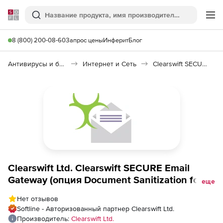
Softline
Поиск
Ме
8 (800) 200-08-60
Запрос цены
Инферит
Блог
Антивирусы и безопасность
Интернет и Сеть
Clearswift SECURE Email Gateway
Clearswift Ltd. Clearswift SECURE Email
Gateway (опция Document Sanitization for
еще
Secure Email Gateway на 3 года), 2 Instances
Нет отзывов
- Band B
Softline - Авторизованный партнер Clearswift Ltd.
Производитель:
Clearswift Ltd.