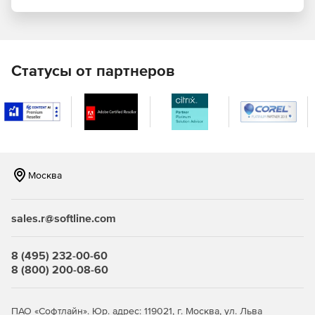
(Transport Layer Security) для защиты передаваемой
электронной почты, Clearswift SECURE Email Gateway
обеспечивает шифрование самих писем, а не только
канала передачи между двумя серверами. Шифрование
можно включать по отдельным адресатам или по
Статусы от партнеров
определенному содержимому внутри письма. Например,
шифрование может запускаться, когда в письме
встречаются некоторые ключевые слова и фразы,
определенные как конфиденциальные. Кроме того,
шифрование может включаться при наличии в письме
данных PCI (Payment Card Industry – информация о
платежных картах) или PII (Personal Identifiable Information –
информация личного характера). Средства шифрования
Москва
поддерживают кодирование сообщений в форматах PGP
и S/MIME, а также предлагают способ безопасной
отправки сообщений адресатам без использования
sales.r@softline.com
ключей или сертификатов PGP или S/MIME.
8 (495) 232-00-60
Защита от спама
8 (800) 200-08-60
Встроенный в пакет Clearswift SECURE Email Gateway
антиспам-механизм обеспечивает блокирование более
ПАО «Софтлайн». Юр. адрес: 119021, г. Москва, ул. Льва
99% спама с чрезвычайно низким уровнем ложных