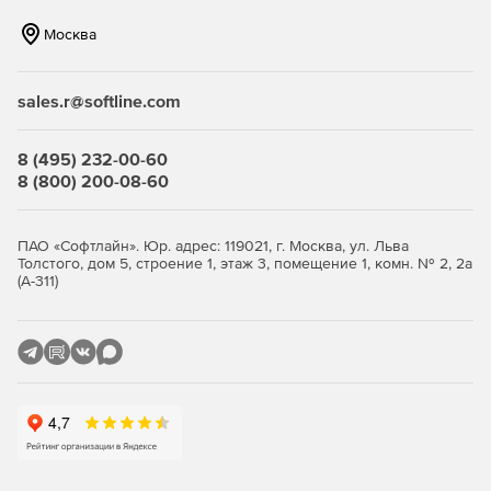
легко интегрируется в среду Active Directory, так что
Москва
пользователям не нужно запоминать многочисленные
пароли.
sales.r@softline.com
8 (495) 232-00-60
8 (800) 200-08-60
ПАО «Софтлайн». Юр. адрес: 119021, г. Москва, ул. Льва
Толстого, дом 5, строение 1, этаж 3, помещение 1, комн. № 2, 2а
(А-311)