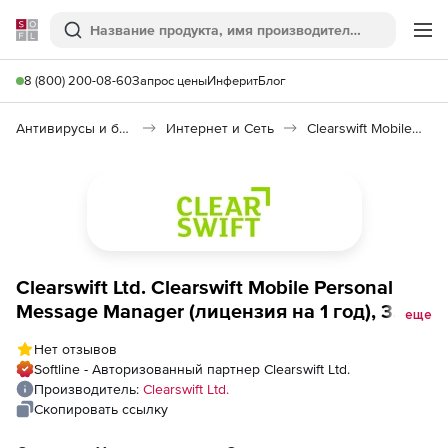
Softline
Поиск
Ме
8 (800) 200-08-60
Запрос цены
Инферит
Блог
Антивирусы и безопасность
Интернет и Сеть
Clearswift Mobile Personal Message Manager
Clearswift Ltd. Clearswift Mobile Personal
Message Manager (лицензия на 1 год), 3
еще
Instances - Band A
Нет отзывов
Softline - Авторизованный партнер Clearswift Ltd.
Производитель:
Clearswift Ltd.
Скопировать ссылку