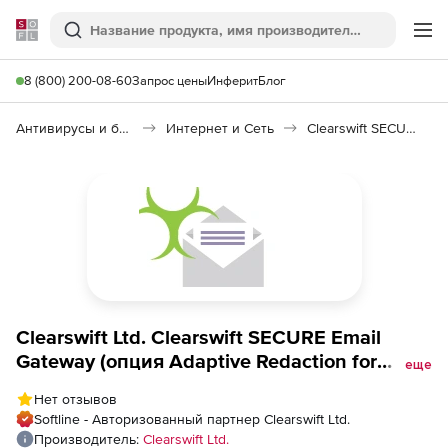
Softline
Поиск
Ме
8 (800) 200-08-60
Запрос цены
Инферит
Блог
Антивирусы и безопасность
Интернет и Сеть
Clearswift SECURE Email Gateway
Clearswift Ltd. Clearswift SECURE Email
Gateway (опция Adaptive Redaction for
еще
Secure Email Gateway на 1 год), 2 Instances -
Нет отзывов
Band C
Softline - Авторизованный партнер Clearswift Ltd.
Производитель:
Clearswift Ltd.