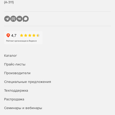
(А-311)
«облачный» сервис для анализа еще не загруженных
сообщений в реальном времени, поэтому время
реагирования на только возникающие эпидемии спама
минимально.
Гибкое развертывание политик
Шлюз предлагает мощный механизм инспекции
содержимого и простой в использовании центр политик
работы с электронной почтой. Администраторы могут
Каталог
настраивать и изменять готовые шаблоны политик либо
создавать собственные правила. Политики
Прайс-листы
привязываются к серверам директорий и незаметно
обновляются на всех инсталляциях Clearswift SECURE
Производители
Email Gateway.
Специальные предложения
Инспектирование содержимого и защита от
Техподдержка
вредоносных программ
Распродажа
Почтовый шлюз проверяет на наличие угроз как
Семинары и вебинары
входящие, так и исходящие сообщения. При этом
сканируется тело и вложения (в том числе архивные)