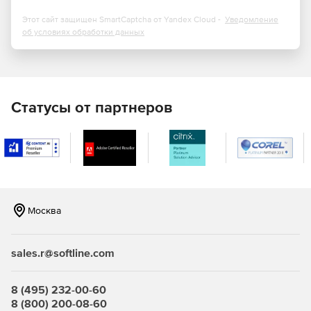
Этот сайт защищен SmartCaptcha от Yandex Cloud -
Уведомление
Расширяя возможности базового протокола TLS
об условиях обработки данных
(Transport Layer Security) для защиты передаваемой
электронной почты, Clearswift SECURE Email Gateway
обеспечивает шифрование самих писем, а не только
канала передачи между двумя серверами. Шифрование
можно включать по отдельным адресатам или по
Статусы от партнеров
определенному содержимому внутри письма. Например,
шифрование может запускаться, когда в письме
встречаются некоторые ключевые слова и фразы,
определенные как конфиденциальные. Кроме того,
шифрование может включаться при наличии в письме
данных PCI (Payment Card Industry – информация о
платежных картах) или PII (Personal Identifiable Information –
информация личного характера). Средства шифрования
Москва
поддерживают кодирование сообщений в форматах PGP
и S/MIME, а также предлагают способ безопасной
отправки сообщений адресатам без использования
sales.r@softline.com
ключей или сертификатов PGP или S/MIME.
8 (495) 232-00-60
Защита от спама
8 (800) 200-08-60