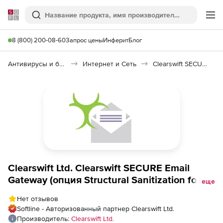
Softline
Поиск
Ме
8 (800) 200-08-60
Запрос цены
Инферит
Блог
Антивирусы и безопасность
Интернет и Сеть
Clearswift SECURE Email Gateway
Clearswift Ltd. Clearswift SECURE Email
Gateway (опция Structural Sanitization for
еще
Secure Email Gateway на 3 года), 1 Instance -
Нет отзывов
Band C
Softline - Авторизованный партнер Clearswift Ltd.
Производитель:
Clearswift Ltd.