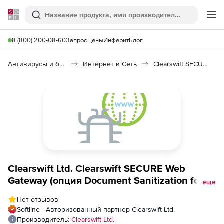
Softline
Поиск
Ме
8 (800) 200-08-60
Запрос цены
Инферит
Блог
Антивирусы и безопасность
Интернет и Сеть
Clearswift SECURE Web Gateway
Clearswift Ltd. Clearswift SECURE Web
Gateway (опция Document Sanitization for
еще
Secure Web Gateway на 2 года), 2 Instances
Нет отзывов
- Band B
Softline - Авторизованный партнер Clearswift Ltd.
Производитель:
Clearswift Ltd.