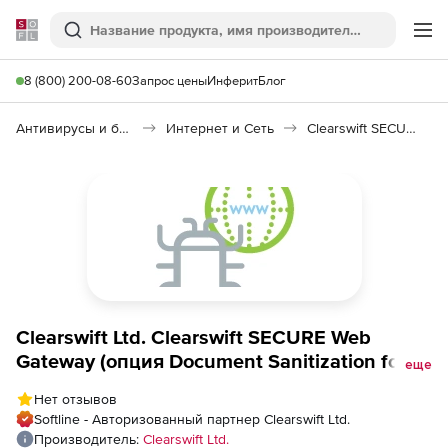
Softline
Поиск
Ме
8 (800) 200-08-60
Запрос цены
Инферит
Блог
Антивирусы и безопасность
Интернет и Сеть
Clearswift SECURE Web Gateway
Clearswift Ltd. Clearswift SECURE Web
Gateway (опция Document Sanitization for
еще
Secure Web Gateway на 2 года), 2 Instances
Нет отзывов
- Band D
Softline - Авторизованный партнер Clearswift Ltd.
Производитель:
Clearswift Ltd.