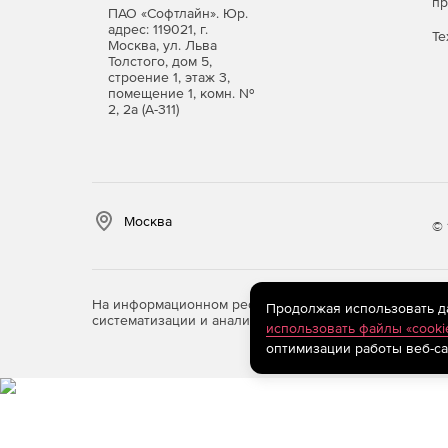
п
ПАО «Софтлайн». Юр.
адрес: 119021, г.
Те
Москва, ул. Льва
Толстого, дом 5,
строение 1, этаж 3,
помещение 1, комн. №
2, 2а (А-311)
Москва
© 
На информационном ресурсе store.softline.ru примен
Продолжая использовать дан
систематизации и анализа сведений, относящихся к 
использовать файлы «cooki
оптимизации работы веб-са