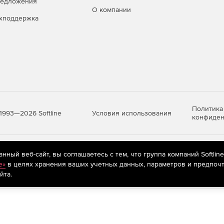
редложения
О компании
хподдержка
Политика
Условия использования
1993—2026 Softline
конфиден
яются
рекомендательные технологии
(информационные технологии п
ный веб-сайт, вы соглашаетесь с тем, что группа компаний Softlin
предпочтениям пользователей сети «Интернет», находящихся на те
e»
в целях хранения ваших учетных данных, параметров и предпочт
йта.