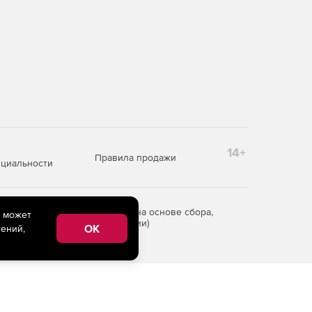
14+
Правила продажи
циальности
редоставления информации на основе сбора,
e может
рритории Российской Федерации)
OK
ений,