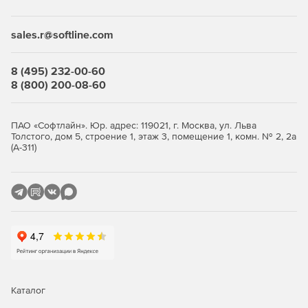
включая браузеры, Skype, IM.
sales.r@softline.com
Ведется запись всех диалогов в Skype.
Контроль активности в социальных сетях.
8 (495) 232-00-60
8 (800) 200-08-60
Мониторинг активности в поисковых системах.
CleverControl постоянно сохраняет снимки окон
ПАО «Софтлайн». Юр. адрес: 119021, г. Москва, ул. Льва
активных приложений, делает снимки пользователя
Толстого, дом 5, строение 1, этаж 3, помещение 1, комн. № 2, 2а
(А-311)
через активную веб-камеру, может использовать
микрофон компьютера для записи звука.
Мониторинг cъемных устройств хранения данных
(USB, HDD, SD).
Контроль печати на принтере.
Программа может работать в скрытом режиме.
Программа может быть удалена с компьютера без
Каталог
физического доступа к ПК.