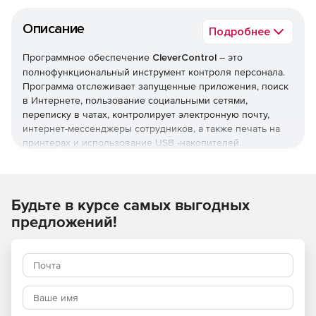
Описание
Подробнее
Программное обеспечение
CleverControl
– это
полнофункциональный инструмент контроля персонала.
Программа отслеживает запущенные приложения, поиск
в Интернете, пользование социальными сетями,
переписку в чатах, контролирует электронную почту,
интернет-мессенджеры сотрудников, а также печать на
принтерах и использование USB -накопителей.
С помощью этого решения руководители организаций
всегда будут знать, чем заняты их сотрудники – в этом
помогут функции записи времени начала и окончания
Будьте в курсе самых выгодных
сеансов пользователей, продолжительности рабочего
предложений!
времени, контроль всех запущенных приложений.
CleverControl поможет предотвратить и утечки
корпоративной информации, т.к. включает функции
мониторинга нажатия клавиш, онлайн-чатов, посещаемых
веб-сайтов. Продукт также предлагает возможность
использовать офисные веб-камеры в качестве системы
наблюдения.