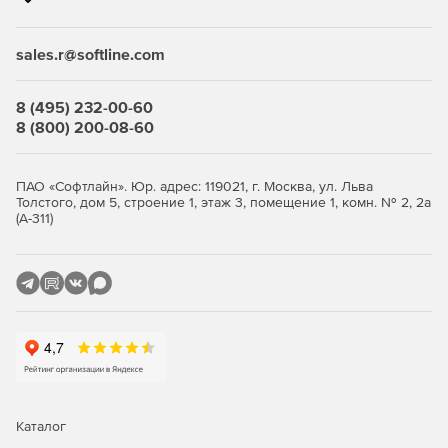
Возможности Cloudiway Mail
sales.r@softline.com
Migration
8 (495) 232-00-60
пакетная обработка данных;
8 (800) 200-08-60
создание целевых аккаунтов;
ПАО «Софтлайн». Юр. адрес: 119021, г. Москва, ул. Льва
поддержка миграции в рамках двух дат;
Толстого, дом 5, строение 1, этаж 3, помещение 1, комн. № 2, 2а
(А-311)
миграция в дельта-режиме;
перенос между архивами.
Cloudiway Mail Migration
поддерживает миграцию между
Google и Office 365, а также миграцию из Lotus Notes,
Exchange, Thunderbird и серверов IMAP.
Возможности Cloudiway File
Каталог
Migration