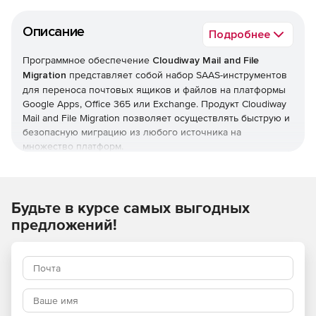
Описание
Подробнее
Программное обеспечение
Cloudiway Mail and File
Migration
представляет собой набор SAAS-инструментов
для переноса почтовых ящиков и файлов на платформы
Google Apps, Office 365 или Exchange. Продукт Cloudiway
Mail and File Migration позволяет осуществлять быструю и
безопасную миграцию из любого источника на
множество платформ.
Платформа Cloudiway Mail and File Migration предоставляет
все необходимые инструменты для миграции, включая
автоматический контроль использования учетной записи,
Будьте в курсе самых выгодных
назначение прав доступа, перенос архивов,
предложений!
маршрутизацию почтовых сообщений и интеграцию
календаря.
Преимущества решения
Cloudiway Mail and File Migration