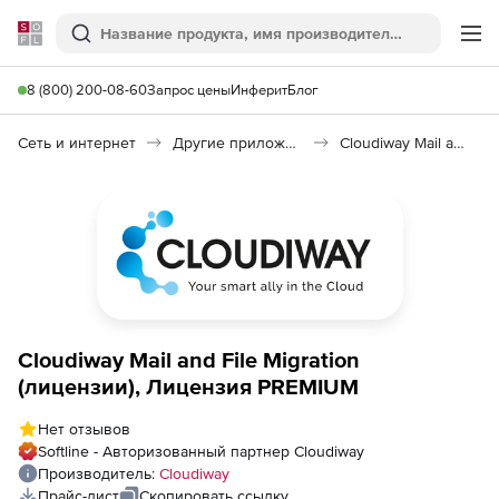
Softline
Поиск
Ме
8 (800) 200-08-60
Запрос цены
Инферит
Блог
Сеть и интернет
Другие приложения
Cloudiway Mail and File Migration
Cloudiway Mail and File Migration
(лицензии), Лицензия PREMIUM
Нет отзывов
Softline - Авторизованный партнер Cloudiway
Производитель:
Cloudiway
Прайс-лист
Скопировать ссылку