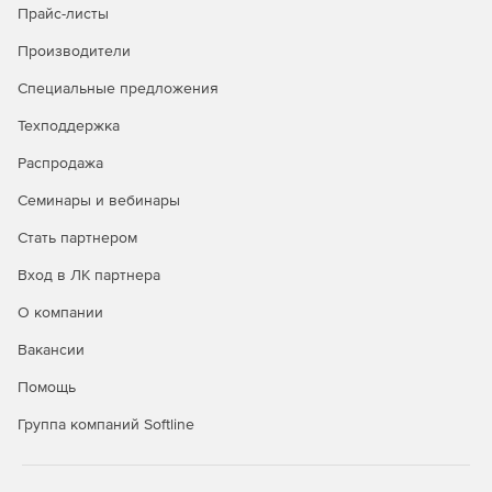
Прайс-листы
перенос файлов;
Производители
Специальные предложения
автоматическое сжатие документов Google до
форматов Office;
Техподдержка
поддержка миграции в дельта-режиме;
Распродажа
Семинары и вебинары
отсутствие необходимости в установке;
Стать партнером
миграция прав доступа и структуры учетной записи;
Вход в ЛК партнера
перенос метаданных (создание данных, автора и т.д.);
О компании
перенос старых и измененных копий (истории файлов
Вакансии
и проч.).
Помощь
Cloudiway File Migration
поддерживает миграцию между
Группа компаний Softline
Google Drive и Sharepoint Online, OneDrive, Office 365 и
Sharepoint, OneDrive и Google Drive.