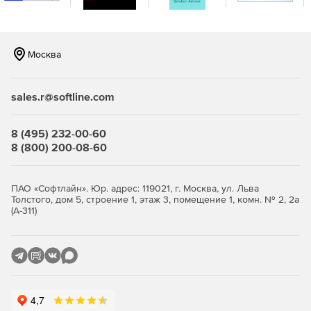
соединения DDE Advise с серверами DDE и
перетаскивать данные в реальном времени в таблицы
Excel.
Москва
DataHub Modbus Tunneller
подключается к любому
числу различных Modbus-ведомых TCP-устройств и
позволяет легко делиться данными с другими
sales.r@softline.com
DataHub по сети или через интернет-подключение.
Обычно Modbus Tunneller применяется для передачи
8 (495) 232-00-60
данных между Modbus-устройствами,
8 (800) 200-08-60
расположенными в одном месте, и клиентами
OPC/DDE или ODBC (база данных) в другом.
ПАО «Софтлайн». Юр. адрес: 119021, г. Москва, ул. Льва
DataHub Modbus OPC Server
обеспечивает
Толстого, дом 5, строение 1, этаж 3, помещение 1, комн. № 2, 2а
надежную двустороннюю связь в реальном времени
(А-311)
между всеми Modbus TCP-устройствами и любыми
приложениями, поддерживающими OPC.
DataHub OPC Logger
осуществляет запись данных из
DataHub в любую ODBC-совместимую базу данных,
например, Microsoft SQL Server, MySQL, OSIsoft PI,
Oracle и многие другие. Можно использовать уже