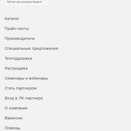
имеющиеся таблицы либо создать новые, которые
будут отвечать поставленным требованиям. С
помощью решения также можно считывать
Каталог
производственные графики, наборы команд и
заданные значения процесса из баз данных компании
Прайс-листы
напрямую на OPC-серверы и клиентские приложения.
Производители
DataHub QuickTrend
— это мощная программа
Специальные предложения
отслеживания изменяющихся данных. Ее можно
использовать для отображения любых изменяющихся
Техподдержка
данных, которые можно читать из OPC, DDE, TCP или
автоматизированного источника данных. В продукте
Распродажа
DataHub QuickTrend реализована тесная интеграция с
Семинары и вебинары
другой новой функцией, Data Historian. Надо добавить
точку данных на график, и QuickTrend автоматически
Стать партнером
выполнит настройку архивного хранилища, чтобы
сохранить историю для этой конкретной точки
Вход в ЛК партнера
данных. В следующий раз при открытии QuickTrend
О компании
будет доступна история, которую можно внимательно
изучить.
Вакансии
DataHub OPC Bridge
позволяет подключать OPC-
Помощь