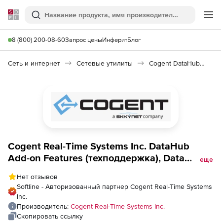
Softline
Поиск
Ме
8 (800) 200-08-60
Запрос цены
Инферит
Блог
Сеть и интернет
Сетевые утилиты
Cogent DataHub Product Packs
Cogent Real-Time Systems Inc. DataHub
Add-on Features (техподдержка), Data
еще
Logging
Нет отзывов
Softline - Авторизованный партнер Cogent Real-Time Systems
Inc.
Производитель:
Cogent Real-Time Systems Inc.
Скопировать ссылку