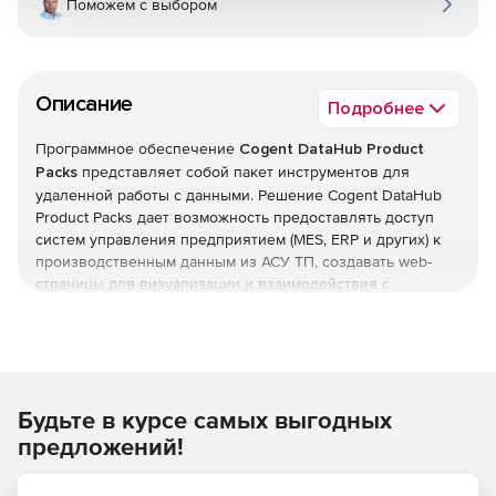
Поможем с выбором
Описание
Подробнее
Программное обеспечение
Cogent DataHub Product
Packs
представляет собой пакет инструментов для
удаленной работы с данными. Решение Cogent DataHub
Product Packs дает возможность предоставлять доступ
систем управления предприятием (MES, ERP и других) к
производственным данным из АСУ ТП, создавать web-
страницы для визуализации и взаимодействия с
«живыми» процессами, хранить данные для анализа или
архивации и многое другое. Пакет Cogent DataHub
предлагает большой набор дополнительных функций,
обеспечивающих интеграцию данных между
операционными системами QNX, Linux и Windows.
Будьте в курсе самых выгодных
Состав семейства Cogent
предложений!
DataHub