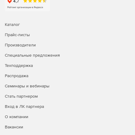
Oracle и многие другие. Можно использовать уже
имеющиеся таблицы либо создать новые, которые
будут отвечать поставленным требованиям. С
помощью решения также можно считывать
Каталог
производственные графики, наборы команд и
заданные значения процесса из баз данных компании
Прайс-листы
напрямую на OPC-серверы и клиентские приложения.
Производители
DataHub QuickTrend
— это мощная программа
Специальные предложения
отслеживания изменяющихся данных. Ее можно
использовать для отображения любых изменяющихся
Техподдержка
данных, которые можно читать из OPC, DDE, TCP или
автоматизированного источника данных. В продукте
Распродажа
DataHub QuickTrend реализована тесная интеграция с
Семинары и вебинары
другой новой функцией, Data Historian. Надо добавить
точку данных на график, и QuickTrend автоматически
Стать партнером
выполнит настройку архивного хранилища, чтобы
сохранить историю для этой конкретной точки
Вход в ЛК партнера
данных. В следующий раз при открытии QuickTrend
О компании
будет доступна история, которую можно внимательно
изучить.
Вакансии
DataHub OPC Bridge
позволяет подключать OPC-