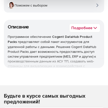
Поможем с выбором
Описание
Подробнее
Программное обеспечение
Cogent DataHub Product
Packs
представляет собой пакет инструментов для
удаленной работы с данными. Решение Cogent DataHub
Product Packs дает возможность предоставлять доступ
систем управления предприятием (MES, ERP и других) к
производственным данным из АСУ ТП, создавать web-
страницы для визуализации и взаимодействия с
«живыми» процессами, хранить данные для анализа или
архивации и многое другое. Пакет Cogent DataHub
предлагает большой набор дополнительных функций,
обеспечивающих интеграцию данных между
операционными системами QNX, Linux и Windows.
Будьте в курсе самых выгодных
Состав семейства Cogent
предложений!
DataHub