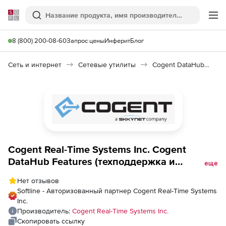
Softline
Поиск
Ме
8 (800) 200-08-60
Запрос цены
Инферит
Блог
Сеть и интернет
Сетевые утилиты
Cogent DataHub Product Packs
Cogent Real-Time Systems Inc. Cogent
DataHub Features (техподдержка и
еще
обновления на 12 месяцев), DA Tunneller
Нет отзывов
Softline - Авторизованный партнер Cogent Real-Time Systems
Inc.
Производитель:
Cogent Real-Time Systems Inc.
Скопировать ссылку