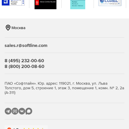
DataHub DDE Tunneller
может устанавливать
соединения DDE Advise с серверами DDE и
перетаскивать данные в реальном времени в таблицы
Excel.
Москва
DataHub Modbus Tunneller
подключается к любому
числу различных Modbus-ведомых TCP-устройств и
позволяет легко делиться данными с другими
sales.r@softline.com
DataHub по сети или через интернет-подключение.
Обычно Modbus Tunneller применяется для передачи
8 (495) 232-00-60
данных между Modbus-устройствами,
8 (800) 200-08-60
расположенными в одном месте, и клиентами
OPC/DDE или ODBC (база данных) в другом.
ПАО «Софтлайн». Юр. адрес: 119021, г. Москва, ул. Льва
DataHub Modbus OPC Server
обеспечивает
Толстого, дом 5, строение 1, этаж 3, помещение 1, комн. № 2, 2а
надежную двустороннюю связь в реальном времени
(А-311)
между всеми Modbus TCP-устройствами и любыми
приложениями, поддерживающими OPC.
DataHub OPC Logger
осуществляет запись данных из
DataHub в любую ODBC-совместимую базу данных,
например, Microsoft SQL Server, MySQL, OSIsoft PI,