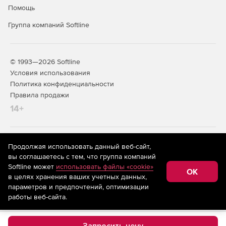
Помощь
Группа компаний Softline
© 1993—2026 Softline
Условия использования
Политика конфиденциальности
Правила продажи
14+
На информационном ресурсе store.softline.ru применяются
Продолжая использовать данный веб-сайт,
рекомендательные технологии
(информационные технологии
вы соглашаетесь с тем, что группа компаний
предоставления информации на основе сбора,
Softline может
использовать файлы «cookie»
систематизации и анализа сведений, относящихся к
OK
в целях хранения ваших учетных данных,
предпочтениям пользователей сети «Интернет»,
находящихся на территории Российской Федерации)
параметров и предпочтений, оптимизации
работы веб-сайта.