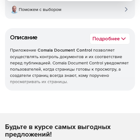
Поможем с выбором
Описание
Подробнее
Приложение
Comala Document Control
позволяет
осуществлять контроль документов и их соответствие
перед публикацией. Comala Document Control уведомляет
пользователей, когда страницы готовы к просмотру, а
создатели страниц всегда знают, кому поручено
просматривать их страницы.
Возможности Comala Document
Control
Согласование.
Избавляет от неопределенности в
своей деловой практике и позволяет взять под
Будьте в курсе самых выгодных
контроль свой контент, внедрив процессы
предложений!
согласования в Confluence.