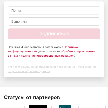
Общение.
Уведомления о согласовании можно
увидеть в Confluence или получить ь по электронной
почте, что позволяет быть в курсе состояния своего
контента.
ПОДПИСАТЬСЯ
Нажимая «Подписаться», я соглашаюсь с
Политикой
конфиденциальности
, даю согласие на
обработку персональных
данных
и
получение информационных рассылок
.
Этот сайт защищен SmartCaptcha от Yandex Cloud -
Уведомление
об условиях обработки данных
Статусы от партнеров