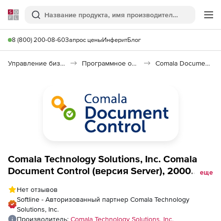
Softline
Поиск
Ме
8 (800) 200-08-60
Запрос цены
Инферит
Блог
Управление бизнесом, CRM/ERP
Программное обеспечение для управления бизнесом
Comala Document Control
Comala Technology Solutions, Inc. Comala
Document Control (версия Server), 2000
еще
пользователей
Нет отзывов
Softline - Авторизованный партнер Comala Technology
Solutions, Inc.
Производитель:
Comala Technology Solutions, Inc.