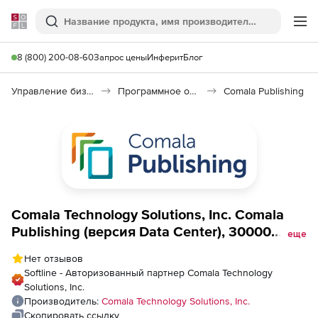
Softline
Поиск
Ме
8 (800) 200-08-60
Запрос цены
Инферит
Блог
Управление бизнесом, CRM/ERP
Программное обеспечение для управления бизнесом
Comala Publishing
Comala Technology Solutions, Inc. Comala
Publishing (версия Data Center), 30000
еще
пользователей
Нет отзывов
Softline - Авторизованный партнер Comala Technology
Solutions, Inc.
Производитель:
Comala Technology Solutions, Inc.
Скопировать ссылку