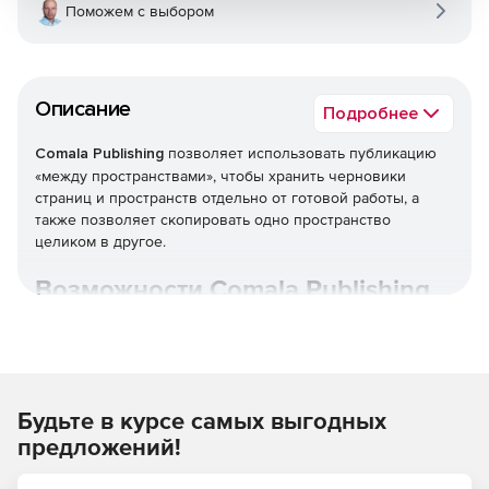
Поможем с выбором
Описание
Подробнее
Comala Publishing
позволяет использовать публикацию
«между пространствами», чтобы хранить черновики
страниц и пространств отдельно от готовой работы, а
также позволяет скопировать одно пространство
целиком в другое.
Возможности Comala Publishing
Публикация.
Позволяет убедиться, что внутренние и
внешние клиенты видят тот контент, который нужно,
при разделении черновиков и опубликованных
областей.
Будьте в курсе самых выгодных
Синхронизация.
Контент можно обновить из области
предложений!
черновиков одним нажатием кнопки.