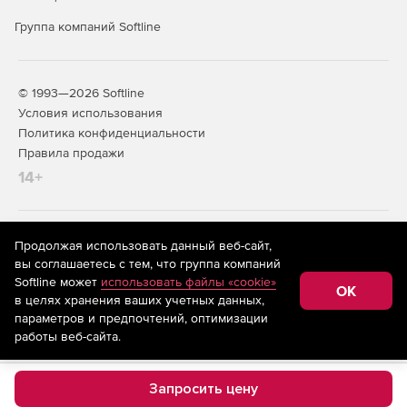
Группа компаний Softline
© 1993—2026 Softline
Условия использования
Политика конфиденциальности
Правила продажи
14+
На информационном ресурсе store.softline.ru применяются
Продолжая использовать данный веб-сайт,
рекомендательные технологии
(информационные технологии
вы соглашаетесь с тем, что группа компаний
предоставления информации на основе сбора,
Softline может
использовать файлы «cookie»
систематизации и анализа сведений, относящихся к
OK
в целях хранения ваших учетных данных,
предпочтениям пользователей сети «Интернет»,
находящихся на территории Российской Федерации)
параметров и предпочтений, оптимизации
работы веб-сайта.
Запросить цену