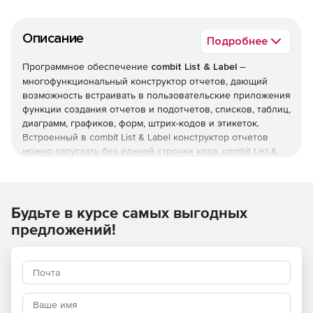
Описание
Подробнее
Программное обеспечение
combit List & Label
–
многофункциональный конструктор отчетов, дающий
возможность встраивать в пользовательские приложения
функции создания отчетов и подотчетов, списков, таблиц,
диаграмм, графиков, форм, штрих-кодов и этикеток.
Встроенный в combit List & Label конструктор отчетов
можно запускать без единой строчки кода. combit List &
Label позволяет отправлять готовые элементы на печать
и предварительный просмотр, экспортировать и
интегрировать в web-отчеты.
Будьте в курсе самых выгодных
Возможности combit List & Label
предложений!
Компонент «Дизайнер»
Дизайнер можно использовать с любым приложением,
чтобы предоставить конечным пользователям
интуитивно понятный выход нужной информации – в