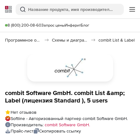
Softline
Поиск
Ме
8 (800) 200-08-60
Запрос цены
Инферит
Блог
Программное обеспечение для графики и дизайна
Схемы и диаграммы
combit List & Label
combit Software GmbH. combit List &amp;
Label (лицензия Standard ), 5 users
Нет отзывов
Softline - Авторизованный партнер combit Software GmbH.
Производитель:
combit Software GmbH.
Прайс-лист
Скопировать ссылку