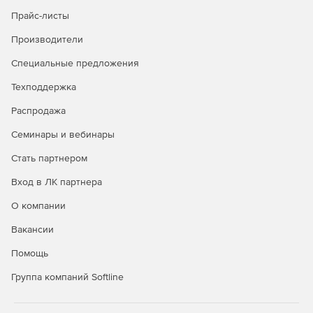
Объектная модель документа
Прайс-листы
Практически любым свойством можно управлять с
Производители
помощью кода. Ассистент проектов позволяет
адаптировать проектные шаблоны к требованиям
Специальные предложения
конечных пользователей.
Техподдержка
Дополнительные улучшения
Распродажа
Решение предлагает множество новых функций и
Семинары и вебинары
улучшений, например, условное форматирование,
фиксацию ошибок в формулах, улучшенную обработку
Стать партнером
шрифтов по умолчанию и новую палитру цветов
Вход в ЛК партнера
дизайнера, поддержку вложенных таблиц, новые и
улучшенные данные поставщиков, новый веб-дизайнер с
О компании
опцией просмотра эскизов в HTML5 и многое другое.
Вакансии
Помощь
Группа компаний Softline