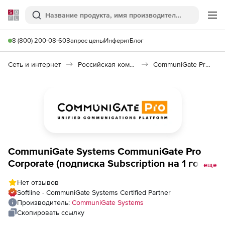
Softline
Поиск
Ме
8 (800) 200-08-60
Запрос цены
Инферит
Блог
Сеть и интернет
Российская коммуникационная платформа (Импортозамещение)
CommuniGate Pro Corporate
CommuniGate Systems CommuniGate Pro
Corporate (подписка Subscription на 1 год),
еще
версия 6.4 ClusterReady
Нет отзывов
Softline - CommuniGate Systems Certified Partner
Производитель:
CommuniGate Systems
Скопировать ссылку