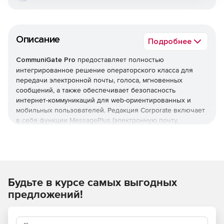
Описание
Подробнее
CommuniGate Pro
предоставляет полностью
интегрированное решение операторского класса для
передачи электронной почты, голоса, мгновенных
сообщений, а также обеспечивает безопасность
интернет-коммуникаций для web-ориентированных и
мобильных пользователей. Редакция Corporate включает
в себя функции MessagePlus (электронную почту,
календари, поддержку работы с веб-интерфейсом,
хранение корпоративного контента) и дополнительно
поддержку работы с десктопными и мобильными
клиентами, мессенджерами, статусами.
Будьте в курсе самых выгодных
CommuniGate Pro Corporate = MessagePlus + IM
предложений!
Почта
Календари