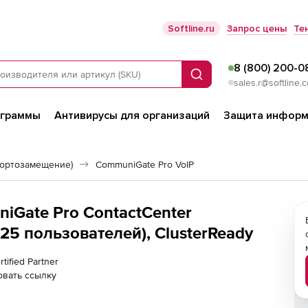
Softline.ru
Запрос цены
Те
8 (800) 200-0
Поиск
sales.r@softline.
ограммы
Антивирусы для организаций
Защита информ
портозамещение)
CommuniGate Pro VoIP
iGate Pro ContactCenter
 25 пользователей), ClusterReady
tified Partner
овать ссылку