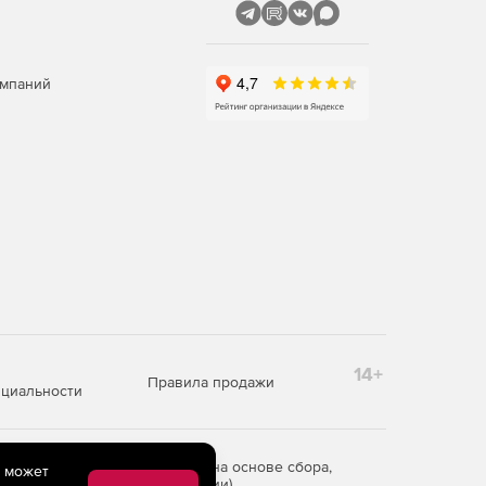
омпаний
14+
Правила продажи
циальности
редоставления информации на основе сбора,
e может
рритории Российской Федерации)