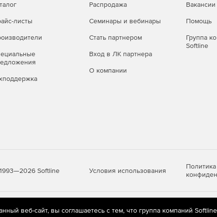
талог
Распродажа
Вакансии
айс-листы
Семинары и вебинары
Помощь
оизводители
Стать партнером
Группа к
Softline
пециальные
Вход в ЛК партнера
редложения
О компании
хподдержка
Политика
Условия использования
1993—2026 Softline
конфиден
яются
рекомендательные технологии
(информационные технологии п
ный веб-сайт, вы соглашаетесь с тем, что группа компаний Softlin
предпочтениям пользователей сети «Интернет», находящихся на те