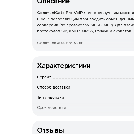
Описание
CommuniGate Pro VoIP
является лучшим масшт
и VoIP, позволяющим производить обмен данными
серверами (по протоколам SIP и XMPP). Для вз
протоколов SIP, XMPP, XIMSS, ParlayX и скриптов 
CommuniGate Pro VOIP
Работа в качестве PBX, расширение функцио
Характеристики
поддержка SIP: аудио- и видео-коммуникации
Версия
CommuniGate ContactCenter
Способ доставки
Полноценный контакт-центр
Тип лицензии
Срок действия
Тип организации
Отзывы