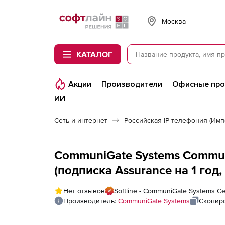
Softline
Москва
КАТАЛОГ
Акции
Производители
Офисные пр
ИИ
Сеть и интернет
Российская IP-телефония (Им
CommuniGate Systems Commun
(подписка Assurance на 1 год,
Нет отзывов
Softline - CommuniGate Systems Cer
Производитель:
CommuniGate Systems
Скопир