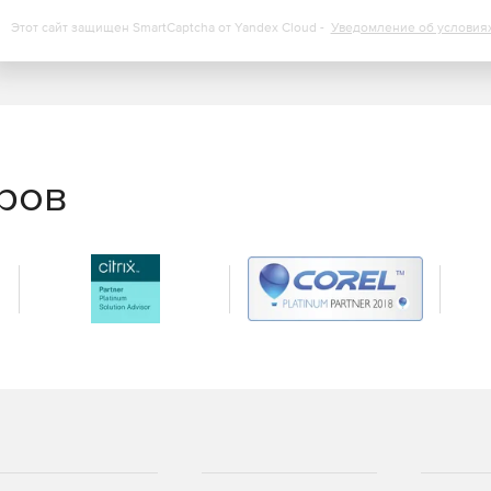
Этот сайт защищен SmartCaptcha от Yandex Cloud -
Уведомление об условия
еров