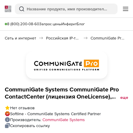
Softline
Поиск
Ме
8 (800) 200-08-60
Запрос цены
Инферит
Блог
Сеть и интернет
Российская IP-телефония (Импортозамещение)
CommuniGate Pro VoIP
CommuniGate Systems CommuniGate Pro
ContactCenter (лицензия OneLicense),
еще
версия 6.4 OneServer
Нет отзывов
Softline - CommuniGate Systems Certified Partner
Производитель:
CommuniGate Systems
Скопировать ссылку