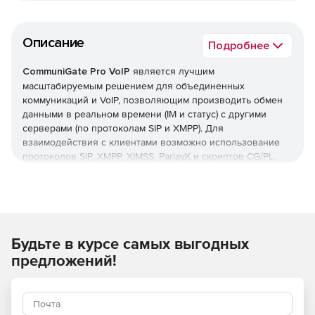
Описание
Подробнее
CommuniGate Pro VoIP
является лучшим
масштабируемым решением для объединенных
коммуникаций и VoIP, позволяющим производить обмен
данными в реальном времени (IM и статус) с другими
серверами (по протоколам SIP и XMPP). Для
взаимодействия с клиентами возможно использование
протоколов SIP, XMPP, XIMSS, ParlayX и скриптов CG/PL.
CommuniGate Pro VOIP
Работа в качестве PBX, расширение функционала PBX
Будьте в курсе самых выгодных
поддержка SIP: аудио- и видео-коммуникации.
предложений!
CommuniGate ContactCenter
Полноценный контакт-центр