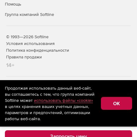
Помощь
Группа компаний Softline
© 1993—2026 Softline
Условия использования
Политика конфиденциальности
Правила продажи
14+
На информационном ресурсе store.softline.ru применяются
Продолжая использовать данный веб-сайт,
рекомендательные технологии
(информационные технологии
вы соглашаетесь с тем, что группа компаний
предоставления информации на основе сбора,
Softline может
использовать файлы «cookie»
систематизации и анализа сведений, относящихся к
OK
в целях хранения ваших учетных данных,
предпочтениям пользователей сети «Интернет»,
находящихся на территории Российской Федерации)
параметров и предпочтений, оптимизации
работы веб-сайта.
Запросить цену