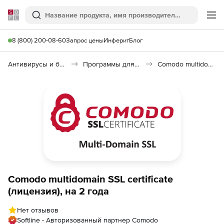
Softline
Поиск
Ме
8 (800) 200-08-60
Запрос цены
Инферит
Блог
Антивирусы и безопасность
Программы для защиты информации
Comodo multidomain SSL certificate
Comodo multidomain SSL certificate
(лицензия), на 2 года
Нет отзывов
Softline - Авторизованный партнер Comodo