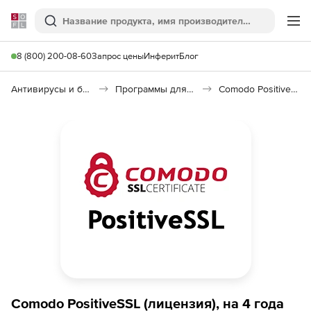
Softline
Поиск
Ме
8 (800) 200-08-60
Запрос цены
Инферит
Блог
Антивирусы и безопасность
Программы для защиты информации
Comodo PositiveSSL
Comodo PositiveSSL (лицензия), на 4 года