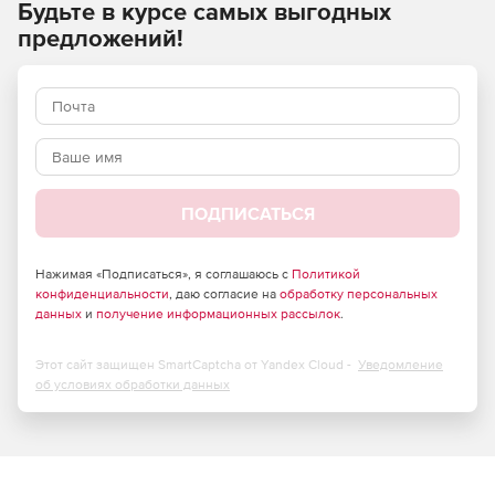
Будьте в курсе самых выгодных
браузерами на 99,9%.
предложений!
Неограниченные серверные лицензии.
Подтвержденный домен, 2048-битный отраслевой
сертификат SSL.
Включает статическое уплотнение сайта.
ПОДПИСАТЬСЯ
Беспроблемная выдача сертификатов SSL 24/7.
Нажимая «Подписаться», я соглашаюсь с
Политикой
конфиденциальности
, даю согласие на
обработку персональных
данных
и
получение информационных рассылок
.
Этот сайт защищен SmartCaptcha от Yandex Cloud -
Уведомление
об условиях обработки данных