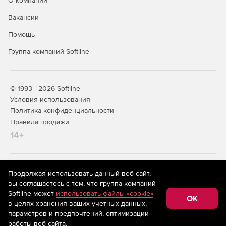
О компании
Вакансии
Помощь
Группа компаний Softline
© 1993—2026 Softline
Условия использования
Политика конфиденциальности
Правила продажи
14+
На информационном ресурсе store.softline.ru применяются
Продолжая использовать данный веб-сайт,
рекомендательные технологии
(информационные технологии
вы соглашаетесь с тем, что группа компаний
предоставления информации на основе сбора,
Softline может
использовать файлы «cookie»
систематизации и анализа сведений, относящихся к
OK
в целях хранения ваших учетных данных,
предпочтениям пользователей сети «Интернет»,
находящихся на территории Российской Федерации)
параметров и предпочтений, оптимизации
работы веб-сайта.