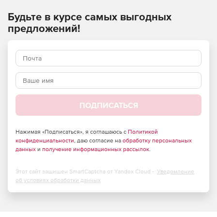
Совместимость с веб-браузерами и мобильными
Будьте в курсе самых выгодных
браузерами на 99,9%.
предложений!
Неограниченные серверные лицензии.
Подтвержденный домен, 2048-битный отраслевой
сертификат SSL.
Включает статическое уплотнение сайта.
ПОДПИСАТЬСЯ
Беспроблемная выдача сертификатов SSL 24/7.
Нажимая «Подписаться», я соглашаюсь с
Политикой
конфиденциальности
, даю согласие на
обработку персональных
данных
и
получение информационных рассылок
.
Этот сайт защищен SmartCaptcha от Yandex Cloud -
Уведомление
об условиях обработки данных