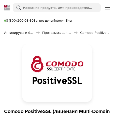
Softline
Поиск
Ме
8 (800) 200-08-60
Запрос цены
Инферит
Блог
Антивирусы и безопасность
Программы для защиты информации
Comodo PositiveSSL
Comodo PositiveSSL (лицензия Multi-Domain