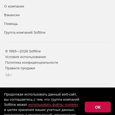
О компании
Вакансии
Помощь
Группа компаний Softline
© 1993—2026 Softline
Условия использования
Политика конфиденциальности
Правила продажи
14+
На информационном ресурсе store.softline.ru применяются
Продолжая использовать данный веб-сайт,
рекомендательные технологии
(информационные технологии
вы соглашаетесь с тем, что группа компаний
предоставления информации на основе сбора,
Softline может
использовать файлы «cookie»
систематизации и анализа сведений, относящихся к
OK
в целях хранения ваших учетных данных,
предпочтениям пользователей сети «Интернет»,
находящихся на территории Российской Федерации)
параметров и предпочтений, оптимизации