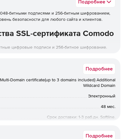
Подробнее
 2048-битными подписями и 256-битным шифрованием,
вень безопасности для любого сайта и клиентов.
ства SSL-сертификата Comodo
битные цифровые подписи и 256-битное шифрование.
ми браузерами на 99,9%.
Подробнее
ulti-Domain certificate(up to 3 domains included) Additional
Wildcard Domain
евой сертификат SSL.
Электронный
48 мес.
7.
Срок доставки: 1-3 раб.дн. Softline.
Подробнее