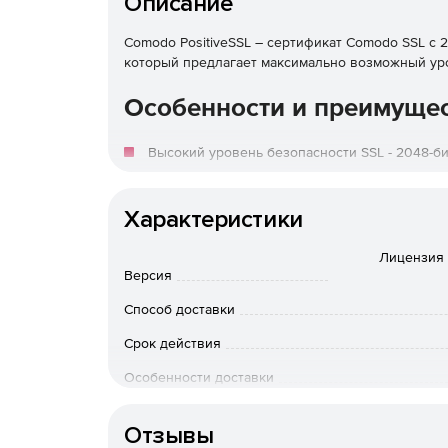
Описание
Comodo PositiveSSL – сертификат Comodo SSL с
который предлагает максимально возможный уро
Особенности и преимуще
Высокий уровень безопасности SSL - 2048-
Совместимость с веб-браузерами и мобильны
Характеристики
Неограниченные серверные лицензии.
Лицензия M
Версия
Подтвержденный домен, 2048-битный отрасл
Способ доставки
Включает статическое уплотнение сайта.
Срок действия
Беспроблемная выдача сертификатов SSL 24/
Особенности доставки
Отзывы