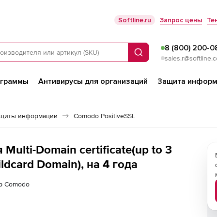
Softline.ru
Запрос цены
Те
8 (800) 200-0
Поиск
sales.r@softline.
ограммы
Антивирусы для организаций
Защита информ
ащиты информации
Comodo PositiveSSL
Multi-Domain certificate(up to 3
ildcard Domain), на 4 года
ер Comodo