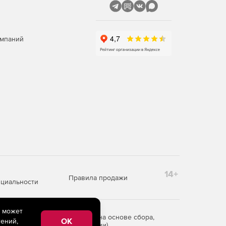
омпаний
14+
Правила продажи
циальности
e может
редоставления информации на основе сбора,
OK
ений,
рритории Российской Федерации)