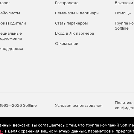
талог
Распродажа
Вакансии
айс-листы
Семинары и вебинары
Помощь
оизводители
Стать партнером
Группа к
Softline
пециальные
Вход в ЛК партнера
редложения
О компании
хподдержка
Политика
Условия использования
1993—2026 Softline
конфиден
ный веб-сайт, вы соглашаетесь с тем, что группа компаний Softlin
яются
рекомендательные технологии
(информационные технологии п
e»
в целях хранения ваших учетных данных, параметров и предпочт
предпочтениям пользователей сети «Интернет», находящихся на те