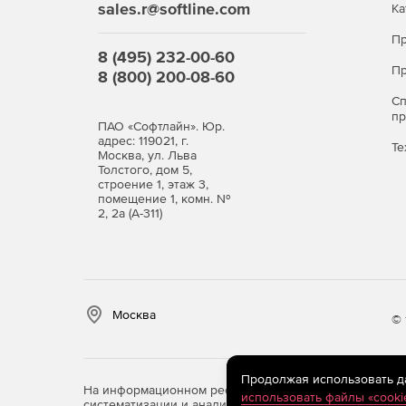
sales.r@softline.com
Ка
Пр
8 (495) 232-00-60
Пр
8 (800) 200-08-60
С
п
ПАО «Софтлайн». Юр.
адрес: 119021, г.
Те
Москва, ул. Льва
Толстого, дом 5,
строение 1, этаж 3,
помещение 1, комн. №
2, 2а (А-311)
Москва
© 
Продолжая использовать дан
На информационном ресурсе store.softline.ru примен
использовать файлы «cooki
систематизации и анализа сведений, относящихся к 