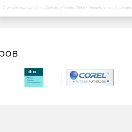
Этот сайт защищен SmartCaptcha от Yandex Cloud -
Уведомление об условия
еров