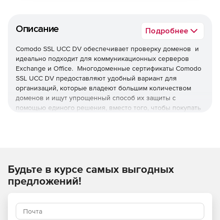
Описание
Подробнее
Comodo SSL UCC DV обеспечивает проверку доменов и
идеально подходит для коммуникационных серверов
Exchange и Office. Многодоменные сертификаты Comodo
SSL UCC DV предоставляют удобный вариант для
организаций, которые владеют большим количеством
доменов и ищут упрощенный способ их защиты с
помощью единого решения, вместо того, чтобы покупать
отдельные сертификаты для каждого. Один
многодоменный сертификат / сертификат SAN предлагает
все преимущества сертификата унифицированных
коммуникаций (UCC), также известного как сертификат
Exchange, и может охватывать до 3 доменов. Идеально
подходит для коммуникационных серверов Exchange и
Будьте в курсе самых выгодных
Office.
предложений!
Особенности и преимущества
Comodo SSL UCC DV: