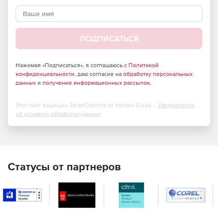
Экономит деньги и упрощает процессы управления
сертификатами.
ПОДПИСАТЬСЯ
Управление полным альтернативным именем
субъекта (SAN).
Нажимая «Подписаться», я соглашаюсь с
Политикой
128/256 битное шифрование, которому доверяют
конфиденциальности
, даю согласие на
обработку персональных
99,9% браузеров, серверов и клиентов.
данных
и
получение информационных рассылок
.
Разработан для сред MS Exchange и OCS.
Этот сайт защищен SmartCaptcha от Yandex Cloud -
Уведомление
об условиях обработки данных
Один из трех официальных поставщиков Microsoft
UCC.
Гарантия проверяющей стороны на сумму 250 000
долларов США.
Статусы от партнеров
Без ограничений, без перевыпуска комиссии,
перемещение / смена доменов по мере
необходимости.
Бесплатный инструмент управления сертификатами