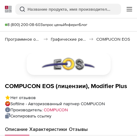
Softline
Поиск
Ме
8 (800) 200-08-60
Запрос цены
Инферит
Блог
Программное обеспечение для графики и дизайна
Графические редакторы
COMPUCON EOS
COMPUCON EOS (лицензии), Modifier Plus
Нет отзывов
Softline - Авторизованный партнер COMPUCON
Производитель:
COMPUCON
Скопировать ссылку
Описание
Характеристики
Отзывы