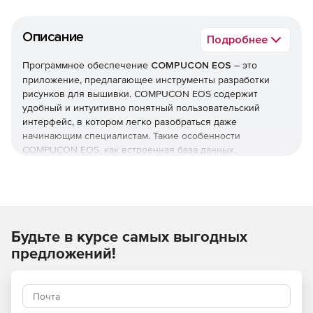
Описание
Подробнее
Программное обеспечение
COMPUCON EOS
– это
приложение, предлагающее инструменты разработки
рисунков для вышивки. COMPUCON EOS содержит
удобный и интуитивно понятный пользовательский
интерфейс, в котором легко разобраться даже
начинающим специалистам. Такие особенности
COMPUCON EOS, как встроенная база данных,
профессиональная обработка векторов, реалистичный
симулятор вышивки и многие другие, делают этот
продукт мощной и профессиональной платформой для
построения и редактирования вышивальных схем и
образцов.
Будьте в курсе самых выгодных
Функции COMPUCON EOS:
предложений!
Мощная и гибкая оцифровка, позволяющая
переводить в цифровой формат ручную и