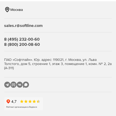
удобном способе отображения.
Москва
Симуляция вышивки, предоставляющая 3D-
предпросмотра процесса заполнения предмета
одежды вышивкой.
sales.r@softline.com
Доступ к различным стилям и техникам вышивки.
8 (495) 232-00-60
Выбор из 4 уровней работы в программе: Professional
8 (800) 200-08-60
Elite, Creator+, Modifier+ и Reader – в зависимости от
уровня подготовки пользователя.
ПАО «Софтлайн». Юр. адрес: 119021, г. Москва, ул. Льва
Опции COMPUCON EOS:
Толстого, дом 5, строение 1, этаж 3, помещение 1, комн. № 2, 2а
(А-311)
Hyperfont – конвертация любого шрифта Windows
True Type в стежки.
Auto-Cross Stitch – автоматическое создание вышивки
крестом.
Realistic Simulator – симуляция вышивки,
перенесенной на предмет одежды, в трехмерном