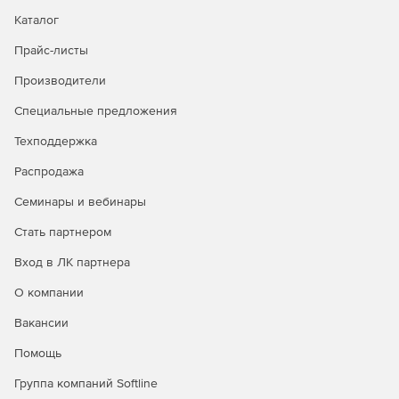
пространстве.
Каталог
Прайс-листы
Photostitch – трансформация импортированного фото
в вышивку.
Производители
Autopunch – заполнение блоков изображения
Специальные предложения
вышивкой по колонкам или по цветовым границам.
Техподдержка
Распродажа
Семинары и вебинары
Стать партнером
Вход в ЛК партнера
О компании
Вакансии
Помощь
Группа компаний Softline