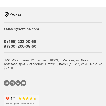
Просмотр и редактирование рисунка в любом
удобном способе отображения.
Москва
Симуляция вышивки, предоставляющая 3D-
предпросмотра процесса заполнения предмета
одежды вышивкой.
sales.r@softline.com
Доступ к различным стилям и техникам вышивки.
8 (495) 232-00-60
Выбор из 4 уровней работы в программе: Professional
8 (800) 200-08-60
Elite, Creator+, Modifier+ и Reader – в зависимости от
уровня подготовки пользователя.
ПАО «Софтлайн». Юр. адрес: 119021, г. Москва, ул. Льва
Опции COMPUCON EOS:
Толстого, дом 5, строение 1, этаж 3, помещение 1, комн. № 2, 2а
(А-311)
Hyperfont – конвертация любого шрифта Windows
True Type в стежки.
Auto-Cross Stitch – автоматическое создание вышивки
крестом.