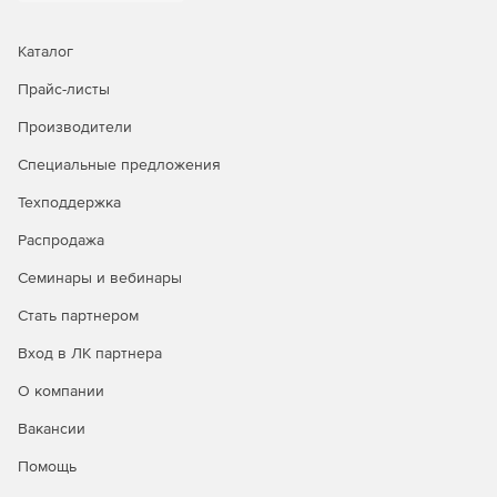
Realistic Simulator – симуляция вышивки,
перенесенной на предмет одежды, в трехмерном
пространстве.
Каталог
Прайс-листы
Photostitch – трансформация импортированного фото
в вышивку.
Производители
Autopunch – заполнение блоков изображения
Специальные предложения
вышивкой по колонкам или по цветовым границам.
Техподдержка
Распродажа
Семинары и вебинары
Стать партнером
Вход в ЛК партнера
О компании
Вакансии
Помощь