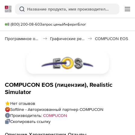
Softline
Поиск
Ме
8 (800) 200-08-60
Запрос цены
Инферит
Блог
Программное обеспечение для графики и дизайна
Графические редакторы
COMPUCON EOS
COMPUCON EOS (лицензии), Realistic
Simulator
Нет отзывов
Softline - Авторизованный партнер COMPUCON
Производитель:
COMPUCON
Скопировать ссылку
Описание
Характеристики
Отзывы