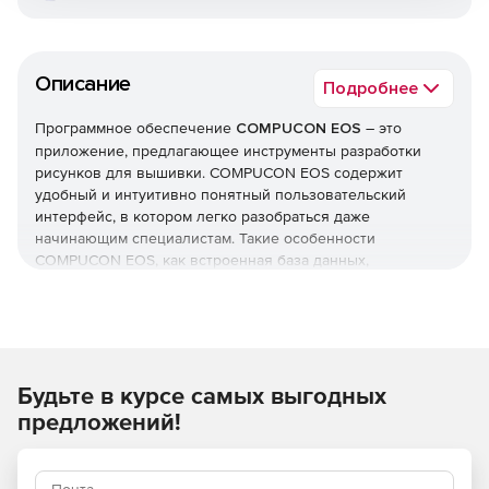
Описание
Подробнее
Программное обеспечение
COMPUCON EOS
– это
приложение, предлагающее инструменты разработки
рисунков для вышивки. COMPUCON EOS содержит
удобный и интуитивно понятный пользовательский
интерфейс, в котором легко разобраться даже
начинающим специалистам. Такие особенности
COMPUCON EOS, как встроенная база данных,
профессиональная обработка векторов, реалистичный
симулятор вышивки и многие другие, делают этот
продукт мощной и профессиональной платформой для
построения и редактирования вышивальных схем и
образцов.
Будьте в курсе самых выгодных
Функции COMPUCON EOS:
предложений!
Мощная и гибкая оцифровка, позволяющая