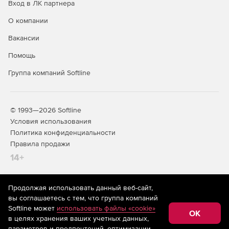
Вход в ЛК партнера
О компании
Вакансии
Помощь
Группа компаний Softline
© 1993—2026 Softline
Условия использования
Политика конфиденциальности
Правила продажи
14+
Продолжая использовать данный веб-сайт,
На информационном ресурсе store.softline.ru применяются
вы соглашаетесь с тем, что группа компаний
рекомендательные технологии
(информационные технологии
Softline может
использовать файлы «cookie»
предоставления информации на основе сбора,
OK
в целях хранения ваших учетных данных,
систематизации и анализа сведений, относящихся к
предпочтениям пользователей сети «Интернет»,
параметров и предпочтений, оптимизации