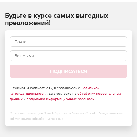
использует интеллектуальные снимки Nutanix для
быстрого восстановления и хранения резервных копий и
гарантируетсоответствие SLO
.
Будьте в курсе самых выгодных
предложений!
ПОДПИСАТЬСЯ
Нажимая «Подписаться», я соглашаюсь с
Политикой
конфиденциальности
, даю согласие на
обработку персональных
данных
и
получение информационных рассылок
.
Этот сайт защищен SmartCaptcha от Yandex Cloud -
Уведомление
об условиях обработки данных