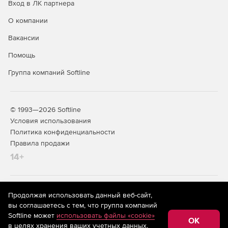
Вход в ЛК партнера
О компании
Вакансии
Помощь
Группа компаний Softline
© 1993—2026 Softline
Условия использования
Политика конфиденциальности
Правила продажи
14+
На информационном ресурсе store.softline.ru применяются
Продолжая использовать данный веб-сайт,
рекомендательные технологии
(информационные технологии
вы соглашаетесь с тем, что группа компаний
предоставления информации на основе сбора,
Softline может
использовать файлы «cookie»
систематизации и анализа сведений, относящихся к
OK
в целях хранения ваших учетных данных,
предпочтениям пользователей сети «Интернет»,