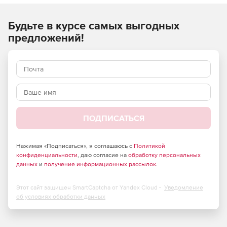
использует интеллектуальные снимки Nutanix для
быстрого восстановления и хранения резервных копий и
гарантируетсоответствие SLO
.
Будьте в курсе самых выгодных
предложений!
ПОДПИСАТЬСЯ
Нажимая «Подписаться», я соглашаюсь с
Политикой
конфиденциальности
, даю согласие на
обработку персональных
данных
и
получение информационных рассылок
.
Этот сайт защищен SmartCaptcha от Yandex Cloud -
Уведомление
об условиях обработки данных